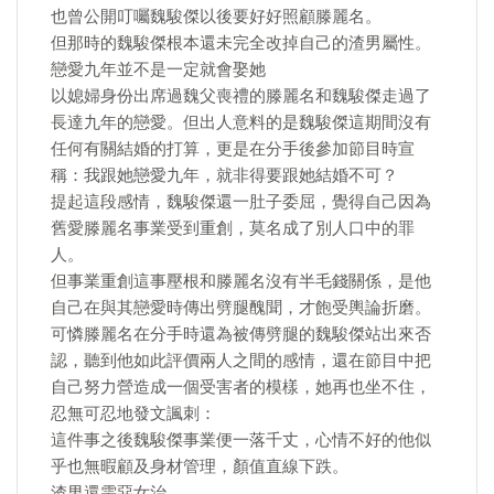
也曾公開叮囑魏駿傑以後要好好照顧滕麗名。
但那時的魏駿傑根本還未完全改掉自己的渣男屬性。
戀愛九年並不是一定就會娶她
以媳婦身份出席過魏父喪禮的滕麗名和魏駿傑走過了
長達九年的戀愛。但出人意料的是魏駿傑這期間沒有
任何有關結婚的打算，更是在分手後參加節目時宣
稱：我跟她戀愛九年，就非得要跟她結婚不可？
提起這段感情，魏駿傑還一肚子委屈，覺得自己因為
舊愛滕麗名事業受到重創，莫名成了別人口中的罪
人。
但事業重創這事壓根和滕麗名沒有半毛錢關係，是他
自己在與其戀愛時傳出劈腿醜聞，才飽受輿論折磨。
可憐滕麗名在分手時還為被傳劈腿的魏駿傑站出來否
認，聽到他如此評價兩人之間的感情，還在節目中把
自己努力營造成一個受害者的模樣，她再也坐不住，
忍無可忍地發文諷刺：
這件事之後魏駿傑事業便一落千丈，心情不好的他似
乎也無暇顧及身材管理，顏值直線下跌。
渣男還需惡女治