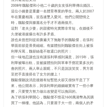
2008年魏駿傑和小他二十歲的女友張利華傳出婚訊，
這位小嬌妻是重慶一名體育專業的學生。兩人於2007
年在重慶相識，並迅速墜入愛河。他們公開戀情之
時，魏駿傑與滕麗名分手才不過兩個月。
這對「老夫少妻」的甜蜜時光實際非常短，在婚後不
久便被港媒爆出有許多矛盾。
誰也未曾想到從前撕遍天下無敵手的魏駿傑，在張利
華面前卻是畏畏縮縮。有媒體拍到魏駿傑在街上被張
利華斥罵，魏卻絲毫不敢還口的照片：
但一味地忍讓也沒有讓張利華感到滿意，2015年，張
利華被曝出軌，並被媒體拍到與單車手鄧宏業多次約
會的照片。兩人舉止親昵，不只是說說笑笑，男方甚
至把手直接搭在了女方的腰上！
魏駿傑聽說消息後雖有短暫怒火卻又很快平息了下
來，他公開表示，與張利華的婚姻確實有了一些小摩
擦，只要雙方努力做出改變是可以挽回的。
為了哄張利華開心，魏駿傑不惜花1600萬港幣為其購
買了一棟樓。他認為，只要屋子大一些，兩個人的矛