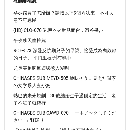
相關閱讀
孕媽感冒了怎麼辦？請按以下3個方法來，不可大
意不可怠慢
(HD) CLO-070 乳便器夾射見面會．澀谷果步
午夜聊天室推薦
ROE-073 深愛反抗期兒子的母親、接受成為肉奴隸
的日子。 平岡里枝子[有碼中
超長美腿脾氣壞壞惹人愛啊
CHINASES SUB MEYD-505 地味そうに見えた隣家
の文学系人妻があ
熱巴的未來規劃：30歲結婚生子過穩定的生活，老
了不紅了就轉行
CHINASES SUB CAWD-070 「千本ノックしてくだ
さい…」野球サー