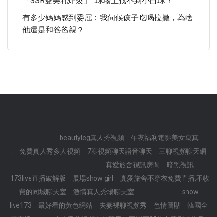
「SSR雙美乳炸裂」...球場上找不到小白球？
有多少媽媽感到委屈：我伺候孩子吃喝拉撒，為啥
他還是和爸爸親？
.
.
.
.
.
.
beautyleg真人秀視頻
午夜福利電影美女寫真
.
.
免費真人秀多人視頻
7聊視頻聊天語音聊天
三聊視頻聊天網
.
.
.
.
.
.
.
.
.
.
.
真愛旅舍視訊房間
暗黑視訊
.
173live直播破解版
展場show girl
真愛旅舍不穿衣免費直播,不收
費的同城聊天室
激情真人秀場聊天室
.
.
.
.
.
show
live173
最好看的黃色網站
夫妻裸聊視頻秀
色情圖貼
韓國全