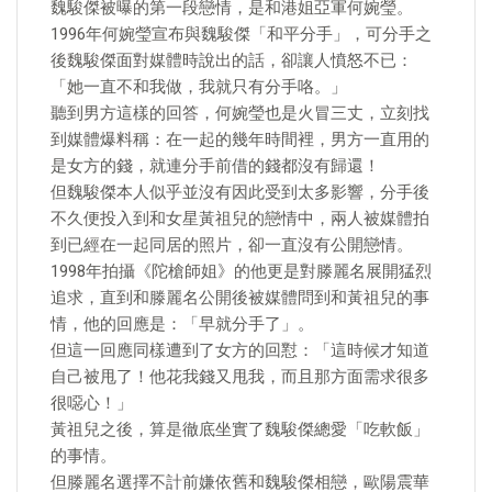
魏駿傑被曝的第一段戀情，是和港姐亞軍何婉瑩。
1996年何婉瑩宣布與魏駿傑「和平分手」，可分手之
後魏駿傑面對媒體時說出的話，卻讓人憤怒不已：
「她一直不和我做，我就只有分手咯。」
聽到男方這樣的回答，何婉瑩也是火冒三丈，立刻找
到媒體爆料稱：在一起的幾年時間裡，男方一直用的
是女方的錢，就連分手前借的錢都沒有歸還！
但魏駿傑本人似乎並沒有因此受到太多影響，分手後
不久便投入到和女星黃祖兒的戀情中，兩人被媒體拍
到已經在一起同居的照片，卻一直沒有公開戀情。
1998年拍攝《陀槍師姐》的他更是對滕麗名展開猛烈
追求，直到和滕麗名公開後被媒體問到和黃祖兒的事
情，他的回應是：「早就分手了」。
但這一回應同樣遭到了女方的回懟：「這時候才知道
自己被甩了！他花我錢又甩我，而且那方面需求很多
很噁心！」
黃祖兒之後，算是徹底坐實了魏駿傑總愛「吃軟飯」
的事情。
但滕麗名選擇不計前嫌依舊和魏駿傑相戀，歐陽震華