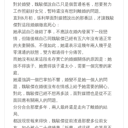
對於婚變，魏駿傑說自己只是個普通爸爸，想要努力
工作照顧好女兒，暫時還沒有想到離婚的問題。
直到6月初，張利華面對媒體說出的那番話，才讓魏駿
傑對這段婚姻徹底死心：
她承認自己做錯了事，不應該在婚內發展下一段戀
情，但隨後稱自己同魏駿傑已經有五六年沒有過正常
的夫妻關係。不僅如此，她還表示這幾年兩人幾乎是
零溝通的狀態，雙方都過得十分痛苦。
而她沒有結束這段名存實亡的婚姻關係的原因是：她
捨不得孩子。她覺得孩子還太小，需要一個完整的家
庭。
她還強調一個巴掌拍不響，婚變不是她一個人的問
題，魏駿傑在婚後沒有在情感上給予她需要的關心。
對此，魏駿傑已經不想再多談，面對媒體也是從不正
面回應有關兩人的問題。
分分合合那麼多年，兩人最終還是走向了離婚的結
局。
都說現世報來得快，魏駿傑從前渣過那麼多位前女
友，如今被小二十歲嬌妻「折磨」成這樣，也算是不