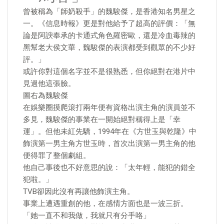
曾被稱為「師奶殺手」的魏駿傑，是香港知名男星之
一。《信息時報》更是對他給予了超高的評價：「無
論是阿諛奉承的卡通式角色羅密歐，還是冷血毒辣的
黑幫老大侯文華，魏駿傑的表演都受到觀眾的不少好
評。」
或許你對這個名字並不是很熟悉，但你絕對在港片中
見過他這張臉。
圖右為魏駿傑
在娛樂圈摸爬滾打兩年便有資格出演主角的演員並不
多見，魏駿傑的事業在一開始絕對稱得上是「幸
運」。但他未紅先驕，1994年在《方世玉與乾隆》中
飾演第一男主角方世玉時，首次出演第一男主角的他
便得罪了整個劇組。
他自己事後也不好意思的說：「太年輕，能犯的錯全
犯啦。」
TVB卻因此沒有再讓他飾演主角。
事業上遭遇重創的他，在感情方面也是一波三折。
「她一直不和我做，我就只有分手咯」