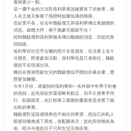
盾就會少一點。
這一擲千金的方法對張利華來說確實有了些效果，兩
人在之後又恢復了熱戀時如膠似漆的模樣。
但好景不長，在去年魏駿傑又與張利華傳出來婚變的
消息。媒體大呼：兩千萬豪宅都留不住！
此時魏駿傑和張利華雖未傳出離婚的消息，但從此形
同陌路。
張利華在社交平台曬的照片全是朋友，生活看上去十
分愜意。即便參加活動，張利華也是只身前往，魏駿
傑從不在現場出現。
獨自在香港照顧女兒的魏駿傑似乎開始自暴自棄，體
態更加臃腫。
今年1月份，港媒拍到張利華和一名外籍中年男子約會
的視頻，起先張欲拒還迎略有顧忌，但不久便牽手同
行、貼面嬉笑，在計程車上親吻的畫面更是坐實了她
出軌的事實。
魏駿傑對這段感情再也不抱任何希望，把自己的私人
賬號頭像換成了黑色，並配圖表示：從此與你相依為
命。暗示今後的日子只和女兒互相依靠。