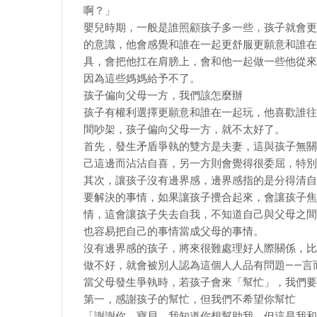
啊？」
嬰兒時期，一般是誰照顧孩子多一些，孩子就會更
的意識，他會感覺和誰在一起更舒服更願意和誰在
具，會把他扛在肩膀上，會和他一起做一些他從來
因為這些媽媽給予不了。
孩子偏向父母一方，我們該怎麼辦
孩子有權利選擇更願意和誰在一起玩，他喜歡誰往
間吵架，孩子偏向父母一方，就不太好了。
首先，發生矛盾爭執的雙方是夫妻，這與孩子無關
己這邊而沾沾自喜，另一方則會覺得很委屈，特別
其次，讓孩子沒有邊界感，邊界感指的是分得清自
要解決的事情，如果讓孩子攪合起來，會讓孩子焦
情，這會讓孩子失去自我，不知道自己與父母之間
也容易把自己的事情當成父母的事情。
沒有邊界感的孩子，將來很難處理好人際關係，比
做不好，就會被別人認為這個人人品有問題——言
當父母發生爭執時，若孩子會來「幫忙」，我們要
第一，感謝孩子的幫忙，但我們不希望你幫忙
「謝謝你，寶貝，我知道你想幫助我，但這是我和