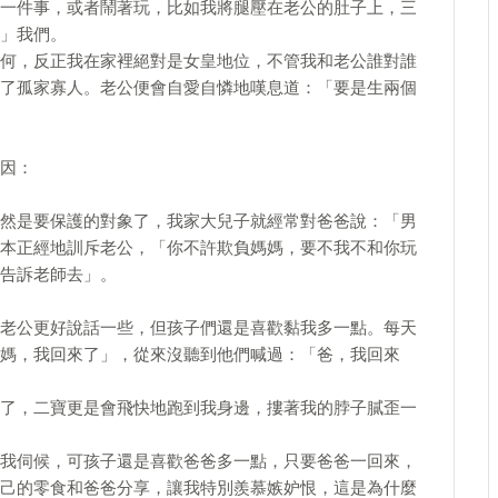
一件事，或者鬧著玩，比如我將腿壓在老公的肚子上，三
」我們。
何，反正我在家裡絕對是女皇地位，不管我和老公誰對誰
了孤家寡人。老公便會自愛自憐地嘆息道：「要是生兩個
因：
然是要保護的對象了，我家大兒子就經常對爸爸說：「男
本正經地訓斥老公，「你不許欺負媽媽，要不我不和你玩
告訴老師去」。
老公更好說話一些，但孩子們還是喜歡黏我多一點。每天
媽，我回來了」，從來沒聽到他們喊過：「爸，我回來
了，二寶更是會飛快地跑到我身邊，摟著我的脖子膩歪一
我伺候，可孩子還是喜歡爸爸多一點，只要爸爸一回來，
己的零食和爸爸分享，讓我特別羨慕嫉妒恨，這是為什麼