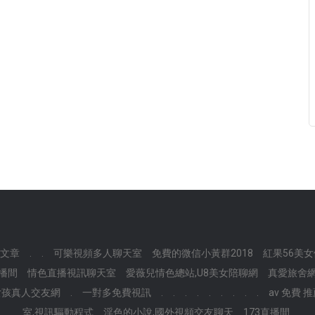
色文章
.
.
可樂視頻多人聊天室
免費的微信小黃群2018
紅果56美
直播間
情色直播視訊聊天室
愛薇兒情色總站,U8美女陪聊網
真愛旅舍
女孩真人交友網
.
一對多免費視訊
.
.
.
.
.
.
.
.
.
av 免費 
室,視訊驅動程式
淫色的小說,國外視頻交友聊天
173直播間