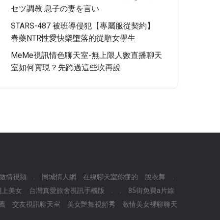
セツ調教 息子の妻を言い
STARS-487 被班導侵犯【專屬服從契約】
春藥NTR性愛快樂墮落的從順女學生
MeMe視訊情色聊天室-無上限人數直播聊天
室如何實現？先跨過這些坎再說
女做情視頻
.
同城情人網
在線聊天室你懂的
脫衣舞
.
網上美女
台灣真愛旅舍視訊手機版
.
.
85街免費a片線
推薦
交友視訊聊天室
美女艷舞視頻秀
激情美女裸聊聊天