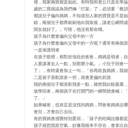
佬，我家兩寶都是如此。有時我和老公只是在爭論
歲的二寶就認為我們倆「打架」了，必須要「教訓
都說兒子偏向媽媽，不知道別人家的寶寶是不是如
錯，兩個兒子都齊刷刷地向我靠攏，讓老公瞬間成
閨女就好了。」可惜，他沒有那命哦。
孩子為什麼會偏向父母中的一方
孩子為什麼會偏向父母中的一方呢？通常有兩個原
一是保護弱者
在孩子眼裡，相對於強壯的爸爸，媽媽是弱者，自
人要讓著女人一點，別那麼小氣。」小兒子則會一
了」，有時還會加上一句，「你再欺負媽媽，我就
二是孩子喜歡誰多一些，就會更偏向於誰
我的兩個兒子都喜歡我多一點，雖然我比較嚴厲，
放學回來，兩個孩子在打開門的一瞬間就會喊：「
了。」
如果喊爸，也肯定是沒找到媽媽，問爸爸媽媽去哪
會兒，才會自己去玩。
有的寶媽會感覺特別委屈，「孩子的吃喝拉撒都是
孩子就把我當空氣，好像我根本不存在，會拿出自