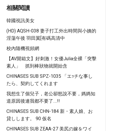
相關閱讀
韓國視訊美女
(HD) AQSH-038 妻子打工外出時間與小姨的
淫蕩午後 羽田翼[有碼高清中
校內隨機視頻網
【AV開箱文】好刺激！女優Julia全裸「突擊
素人」 抓到棒狀物就開始含
CHINASES SUB SPZ-1035 「エｯチな事し
たら、契約してくれます
我想生了個兒子，老公卻怒說不要，媽媽知
道原因後連我都不要了….!!
CHINASES SUB CHN-184 新・素人娘、お
貸しします。 90 仮名
CHINASES SUB ZEAA-27 美尻の嫁をワイ