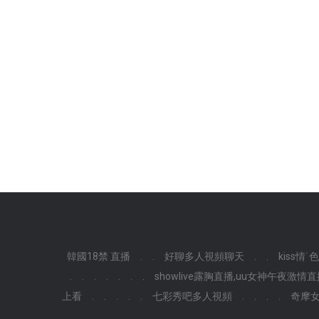
韓國18禁 直播
.
.
好聊多人視頻聊天
.
.
kiss情˙
.
.
.
.
.
.
.
showlive露胸直播,uu女神午夜激情
上看
.
.
.
.
.
七彩秀吧多人視頻
.
.
.
.
奇摩