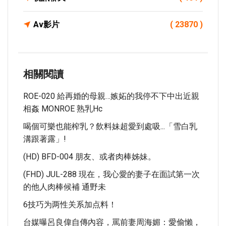
Av影片
( 23870 )
相關閱讀
ROE-020 給再婚的母親…嫉妬的我停不下中出近親
相姦 MONROE 熟乳Hc
喝個可樂也能榨乳？飲料妹超愛到處吸...「雪白乳
溝跟著露」!
(HD) BFD-004 朋友、或者肉棒姊妹。
(FHD) JUL-288 現在，我心愛的妻子在面試第一次
的他人肉棒候補 通野未
6技巧为两性关系加点料！
台媒曝呂良偉自傳內容，罵前妻周海媚：愛偷懶，