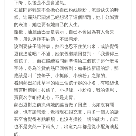
下降，以後是不是會過氣。
在被問起難道不會擔心自己粉絲脫粉，流量缺失的時
候。迪麗熱巴顯然已經想過了這個問題，她十分誠實
的表達：她也要有她自己的人生。
隨後，迪麗熱巴更是表示，自己不會因為有人會失
望，所以選擇不結婚，不談戀愛。
說到要孩子這件事，熱巴也忍不住笑出來，或許覺得
還很遙遠吧！不過，她依舊繼續回答到：「我覺得三
個孩子。」而在繼續被問到準備給三個孩子起什麼名
字時，身為吃貨的熱巴回答到：如果按新疆的話，那
應該是叫「拉條子、小抓飯、小粉粉」之類的。
看到熱巴如此草率的給三個孩子起的小名，有粉絲也
留言吐槽到：拉條子、小抓飯、小粉粉，我的傻崽，
寶寶名字咱得走心，不是走胃。
熱巴還對之前流傳她的謠言做了回應，比如沒有隱
婚，也有談戀愛，覺得現在很充實，再多一個人的話
甚至會覺得有點麻煩，也沒有操控一切的能力，自己
也不是突然一下就火了，出道九年都是從小配角演起
的。