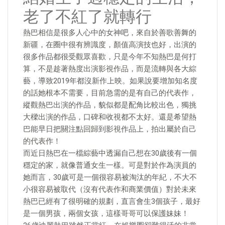
老了不紅了就轉行
熱巴相信是很多人心中的女神吧，來自於善歌善舞的
新疆，在圈中很有辨識度，顏值高演技也好，出演的
很多作品都很受觀眾喜歡，只是今年不知熱巴是何打
算，不是趁著熱度出演影視作品，而是流轉與各大綜
藝，導致2019年都沒新作上映。如果說要增加知名度
的話她根本不需要，目前急需的是有自己的代表作，
縱觀熱巴出演的作品，貌似都是配角比較出色，獨挑
大樑出演的作品，口碑和收視都不太好。還是希望熱
巴能早日把關注點回歸到影視作品上，拍出屬於自己
的代表作！
而近日熱巴在一檔綜藝中透漏自己想在30歲後有一個
穩定的家，就像普通女生一樣。可是對於作為演員的
她而言，30歲可是一個很容易被淘汰的年紀，不大不
小很容易被取代（沒有代表作和商業價值）對於未來
熱巴已經有了很明確的規劃，直言會生3個孩子，最好
是一個男孩，兩個女孩，這樣哥哥可以保護妹妹！