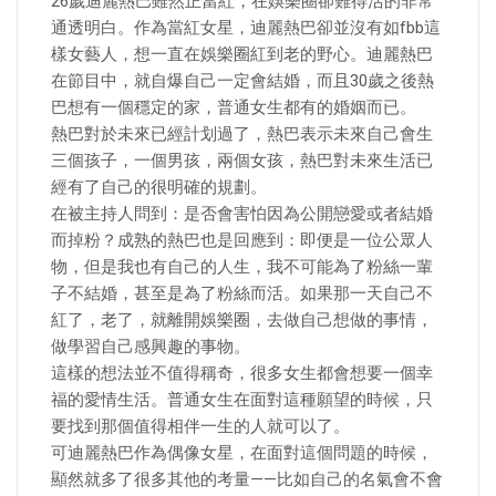
26歲迪麗熱巴雖然正當紅，在娛樂圈卻難得活的非常
通透明白。作為當紅女星，迪麗熱巴卻並沒有如fbb這
樣女藝人，想一直在娛樂圈紅到老的野心。迪麗熱巴
在節目中，就自爆自己一定會結婚，而且30歲之後熱
巴想有一個穩定的家，普通女生都有的婚姻而已。
熱巴對於未來已經計划過了，熱巴表示未來自己會生
三個孩子，一個男孩，兩個女孩，熱巴對未來生活已
經有了自己的很明確的規劃。
在被主持人問到：是否會害怕因為公開戀愛或者結婚
而掉粉？成熟的熱巴也是回應到：即便是一位公眾人
物，但是我也有自己的人生，我不可能為了粉絲一輩
子不結婚，甚至是為了粉絲而活。如果那一天自己不
紅了，老了，就離開娛樂圈，去做自己想做的事情，
做學習自己感興趣的事物。
這樣的想法並不值得稱奇，很多女生都會想要一個幸
福的愛情生活。普通女生在面對這種願望的時候，只
要找到那個值得相伴一生的人就可以了。
可迪麗熱巴作為偶像女星，在面對這個問題的時候，
顯然就多了很多其他的考量——比如自己的名氣會不會