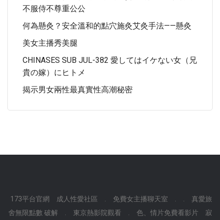
不服侍不尊重公公
何為懸灸？安全溫和的點穴施灸艾灸手法——懸灸
美女主播秀美腿
CHINASES SUB JUL-382 愛してはイケない女（兄
貴の嫁）にヒトメ
揭示男女兩性最真實性高潮秘密
173平台官網
成人性愛社區
.
免費女主播聊天室
.
.
真愛旅
舍無限點數 破解
.
東京熱影院觀看
.
色、情片免費看影片
寂