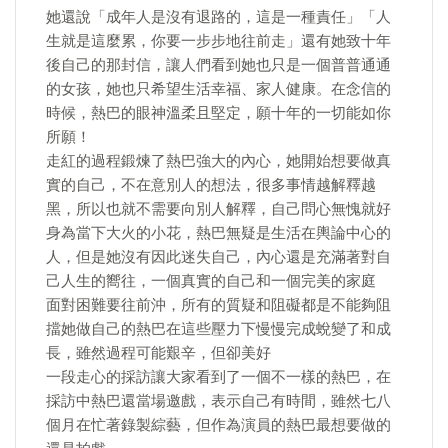
她還說「成年人是沒有退路的，這是一種責任」「人
生就是這麼累，你要一步步地往前走」還有她致十年
後自己的那封信，讓人們看到她也只是一個普普通通
的女孩，她也只希望生活幸福、家人健康。在念信的
時候，熱巴的眼神溫柔且堅定，願十年的一切能如你
所願！
走紅的過程鍛煉了熱巴強大的內心，她開始想要做真
實的自己，不在意別人的想法，很多事情越解釋越
黑，所以也就不需要向別人解釋，自己問心無愧就好
身為當下大火的小花，熱巴無疑是生活在輿論中心的
人，但是她沒有因此迷失自己，內心還是充滿著對自
己人生的嚮往，一個真實的自己和一個完美的家庭
面對困難要往前沖，所有的質疑和阻礙都是不能夠阻
擋她做自己的​熱巴在這些壓力下慢慢完成蛻變了和成
長，雖然過程可能艱辛，但卻美好
一段走心的採訪讓大家看到了一個不一樣的熱巴，在
採訪中熱巴還當場邀戲，表示自己有時間，雖然七八
個月在忙著錄製綜藝，但作為演員的熱巴最想要做的