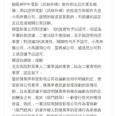
貓眼APP中電影《武林外傳》製作和出品方署名截
圖，用以證明電影《武林外傳》的投資方和製作方是
小馬奔騰公司，媒體的報道是客觀的，不能據此認定
足以造成相關公眾誤解。
聯盟影業公司對證據1、3的真實性予以認可，但認為
不屬於新證據，二審法院不應採納，且不能證明待證
事實；對證據2的真實性、關聯性均不予認可。小馬奔
騰公司、小馬騰飛公司、盟將威公司、盛達思公司對
上述證據予以認可。
圖源自網路，侵刪
北京高院對當事人二審爭議的事實，結合二審查明的
事實，認定如下：
鑒於陳萬寧和壹影視公司在編劇合同中明確約定，應
壹影視公司要求，陳萬寧應當參加電視劇的宣傳活
動，且在案證據不能證明陳萬寧有權在編劇合同約定
的酬金之外，基於《龍門鏢局》一劇發行而另外獲得
收益。因此，一審法院有關壹影視公司作為電視劇
《龍門鏢局》的著作權人對陳萬寧的宣傳行為承擔責