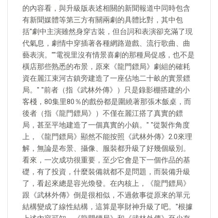
的內容看，與升級版表述相關的新聞報道中同時包含
有新聞媒體等第三方有關兩劇的具體比對，其中包
括"劇中主演雖然身穿古裝，但台詞和表演卻充滿了現
代氣息，劇情中穿插著各種網路遊戲、流行歌曲、曲
藝表演。""電視里沒有情景喜劇的那種局促感，也不是
橫店那些熟悉的布景，原來《龍門鏢局》劇組的確耗
資在麗江束河古鎮旁建造了一座佔地二十畝的實景鏢
局。" "前者（指《武林外傳》）只是錄影棚搭建的小
客棧，80集里80％的戲份都是圍繞著那張木飯桌，而
後者（指《龍門鏢局》）不僅在麗江搭了真實的鏢
局，甚至平地建造了一個真實的小鎮。" "從製作角度
上，《龍門鏢局》顯然不能按照《武林外傳》2.0來理
解，無論是布景、攝像、服裝都升級了好幾個級別。
看來，一次成功很重要，至少它會是下一個作品的基
礎，有了投資，什麼裝備就都不是問題，而裝備升級
了，看起來總是容光煥發。在內核上，《龍門鏢局》
跟《武林外傳》倒是很相似，不過敘事從原來的單元
結構變成了線性結構，這算是寧財神升級了吧。"根據