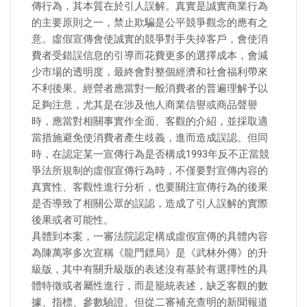
傳行為，其本質在於引人誤解。真實是誠實商業行為
的主要原則之一，禁止欺騙是公平競爭觀念的應有之
意。虛假宣傳會使誠實的競爭對手失掉客戶，會使消
費者受錯誤信息的引導而花費更多的選擇成本，會減
少市場的透明度，最終會對整個經濟和社會福利帶來
不利後果。經營者應當對一般消費者的普遍理解予以
足夠注意，尤其是在涉及他人商業信譽或商品聲譽
時，應當對相關事實作全面、客觀的介紹，並採取適
當措施避免使消費者產生歧義，進而造成誤認。但同
時，在認定某一宣傳行為是否構成1993年反不正當競
爭法所規制的虛假宣傳行為時，不僅要對宣傳內容的
真實性、客觀性進行分析，也要關注宣傳行為的後果
是否導致了相關公眾的誤認，造成了引人誤解的實際
後果或者可能性。
具體到本案，一審法院認定構成虛假宣傳的具體內容
為陳萬寧多次宣稱《龍門鏢局》是《武林外傳》的升
級版，其中有關升級版的表述沒有基於有選擇性的具
體特徵或者屬性進行，而是籠統表述，缺乏客觀的數
據、指標、參數驗證。但從二審補充查明的新聞報道