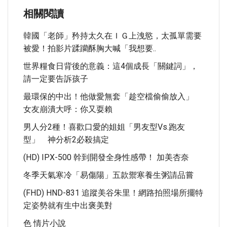
相關閱讀
韓國「老師」矜持太久在ＩＧ上洩慾，太孤單需要
被愛！拍影片蹂躪酥胸大喊「我想要..
世界糧食日背後的意義：這4個成長「關鍵詞」，
請一定要告訴孩子
最環保的中出！他做愛無套「趁空檔偷偷放入」
女友崩潰大呼：你又耍賴
男人分2種！喜歡口愛的姐姐「男友型vs.跑友
型」 神分析2必殺搞定
(HD) IPX-500 幹到開發全身性感帶！ 加美杏奈
冬季天氣寒冷「易傷陽」五款禦寒養生粥請品嘗
(FHD) HND-831 追蹤美谷朱里！網路拍照場所擺特
定姿勢就有生中出褒美對
色 情片小說