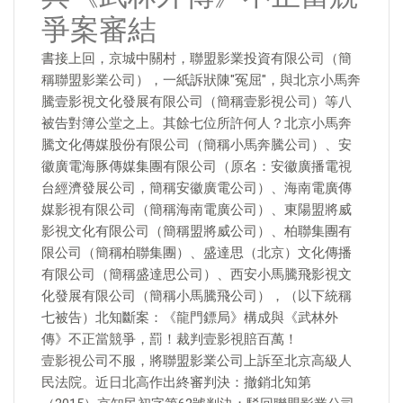
爭案審結
書接上回，京城中關村，聯盟影業投資有限公司（簡
稱聯盟影業公司），一紙訴狀陳"冤屈"，與北京小馬奔
騰壹影視文化發展有限公司（簡稱壹影視公司）等八
被告對簿公堂之上。其餘七位所許何人？北京小馬奔
騰文化傳媒股份有限公司（簡稱小馬奔騰公司）、安
徽廣電海豚傳媒集團有限公司（原名：安徽廣播電視
台經濟發展公司，簡稱安徽廣電公司）、海南電廣傳
媒影視有限公司（簡稱海南電廣公司）、東陽盟將威
影視文化有限公司（簡稱盟將威公司）、柏聯集團有
限公司（簡稱柏聯集團）、盛達思（北京）文化傳播
有限公司（簡稱盛達思公司）、西安小馬騰飛影視文
化發展有限公司（簡稱小馬騰飛公司），（以下統稱
七被告）北知斷案：《龍門鏢局》構成與《武林外
傳》不正當競爭，罰！裁判壹影視賠百萬！
壹影視公司不服，將聯盟影業公司上訴至北京高級人
民法院。近日北高作出終審判決：撤銷北知第