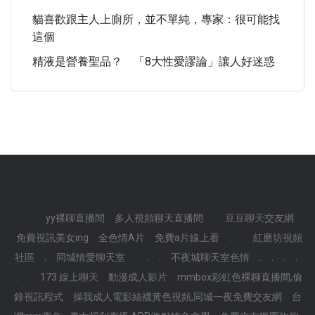
貓喜歡跟主人上廁所，並不單純，專家：很可能找
這個
精液是營養聖品？ 「8大性愛謬論」讓人好迷惑
.
.
yy裸聊直播間
多人視頻聊天直播間
.
豆豆聊天交友網
免費視訊美女ing
全色情A片
免費a片線上看
.
.
紅磨坊視頻
社區
.
同城情愛聊天室
.
.
.
不夜城聊天室色情
.
.
.
.
.
.
173 線上聊天
動漫成人影片
mmbox彩虹色裸聊直播間,偷
錄視訊程式
操我成人電影絲襪黃色視頻,同城一夜免費交友網
台