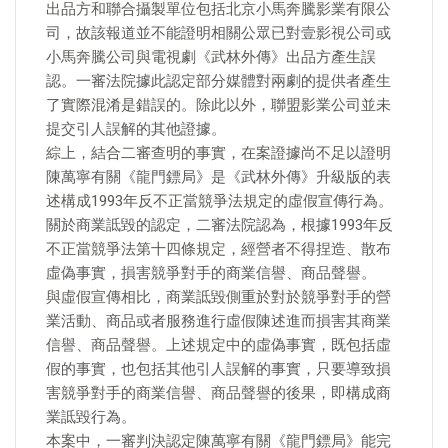
出品方和聯合攝製單位包括北京小馬奔騰影業有限公
司，故該報道並不能證明相關公眾已對壹影視公司或
小馬奔騰公司與電視劇《武林外傳》出品方產生誤
認。一審法院據此認定部分媒體對兩劇的提供者產生
了實際混淆是錯誤的。除此以外，聯盟影業公司並未
提交引人誤解的其他證據。
綜上，結合二審查明的事實，在案證據尚不足以證明
陳萬寧有關《龍門鏢局》是《武林外傳》升級版的表
述構成1993年反不正當競爭法規定的虛假宣傳行為。
關於商業詆毀的認定，二審法院認為，根據1993年反
不正當競爭法第十四條規定，經營者不得捏造、散布
虛偽事實，損害競爭對手的商業信譽、商品聲譽。
與虛假宣傳相比，商業詆毀側重於對於競爭對手的營
業活動、商品或者服務進行虛假陳述進而損害其商業
信譽、商品聲譽。上述規定中的虛偽事實，既包括虛
假的事實，也包括其他引人誤解的事實，只要導致損
害競爭對手的商業信譽、商品聲譽的後果，即構成商
業詆毀行為。
本案中，一審判決認定陳萬寧有關《龍門鏢局》能完