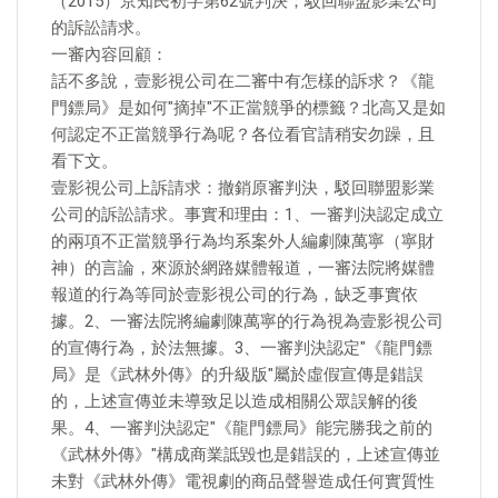
（2015）京知民初字第62號判決；駁回聯盟影業公司
的訴訟請求。
一審內容回顧：
話不多說，壹影視公司在二審中有怎樣的訴求？《龍
門鏢局》是如何"摘掉"不正當競爭的標籤？北高又是如
何認定不正當競爭行為呢？各位看官請稍安勿躁，且
看下文。
壹影視公司上訴請求：撤銷原審判決，駁回聯盟影業
公司的訴訟請求。事實和理由：1、一審判決認定成立
的兩項不正當競爭行為均系案外人編劇陳萬寧（寧財
神）的言論，來源於網路媒體報道，一審法院將媒體
報道的行為等同於壹影視公司的行為，缺乏事實依
據。2、一審法院將編劇陳萬寧的行為視為壹影視公司
的宣傳行為，於法無據。3、一審判決認定"《龍門鏢
局》是《武林外傳》的升級版"屬於虛假宣傳是錯誤
的，上述宣傳並未導致足以造成相關公眾誤解的後
果。4、一審判決認定"《龍門鏢局》能完勝我之前的
《武林外傳》"構成商業詆毀也是錯誤的，上述宣傳並
未對《武林外傳》電視劇的商品聲譽造成任何實質性