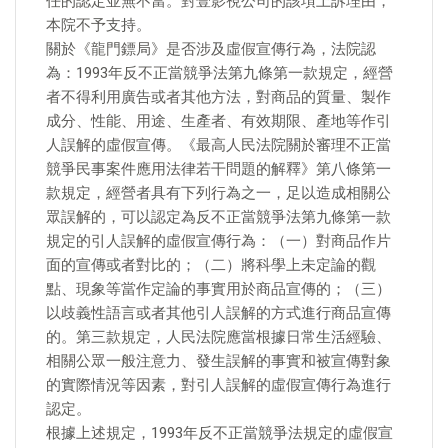
任的認定並無不當。對壹影視公司的該項上訴理由，
本院不予支持。
關於《龍門鏢局》是否涉及虛假宣傳行為，法院認
為：1993年反不正當競爭法第九條第一款規定，經營
者不得利用廣告或者其他方法，對商品的質量、製作
成分、性能、用途、生產者、有效期限、產地等作引
人誤解的虛假宣傳。《最高人民法院關於審理不正當
競爭民事案件應用法律若干問題的解釋》第八條第一
款規定，經營者具有下列行為之一，足以造成相關公
眾誤解的，可以認定為反不正當競爭法第九條第一款
規定的引人誤解的虛假宣傳行為：（一）對商品作片
面的宣傳或者對比的；（二）將科學上未定論的觀
點、現象等當作定論的事實用於商品宣傳的；（三）
以歧義性語言或者其他引人誤解的方式進行商品宣傳
的。第三款規定，人民法院應當根據日常生活經驗、
相關公眾一般注意力、發生誤解的事實和被宣傳對象
的實際情況等因素，對引人誤解的虛假宣傳行為進行
認定。
根據上述規定，1993年反不正當競爭法規定的虛假宣