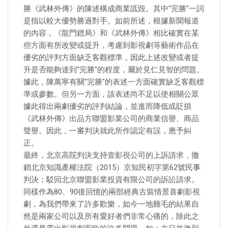
勝《武林外傳》的陳述構成商業詆毀。其中"完勝"一詞
是指以較大優勢勝過對手。如前所述，根據新聞報道
的內容，《龍門鏢局》和《武林外傳》相比確實在某
些方面有所改變或提升，考慮到影視劇等藝術作品在
優劣的評判方面缺乏客觀標準，因此上述改變或者提
升是否能夠達到"完勝"的程度，屬於見仁見智的問題。
據此，陳萬寧有關"完勝"的表述一方面確實缺乏客觀標
準或參數。但另一方面，該表述尚不足以使相關公眾
據此得出兩劇優劣的評判結論，並進而降低或貶損
《武林外傳》出品方聯盟影業公司的商業信譽、商品
聲譽。因此，一審判決就此所作認定有誤，應予糾
正。
最終，北京高院判決支持壹影視公司的上訴請求，撤
銷北京知識產權法院（2015）京知民初字第62號民事
判決；駁回北京聯盟影業投資有限公司的訴訟請求。
同樣作為80、90後回憶的兩部經典古裝情景喜劇影視
劇，為我們帶來了許多歡樂，如今一地雞毛的結果自
然是兩家公司以及所有愛好者們非常心痛的，除此之