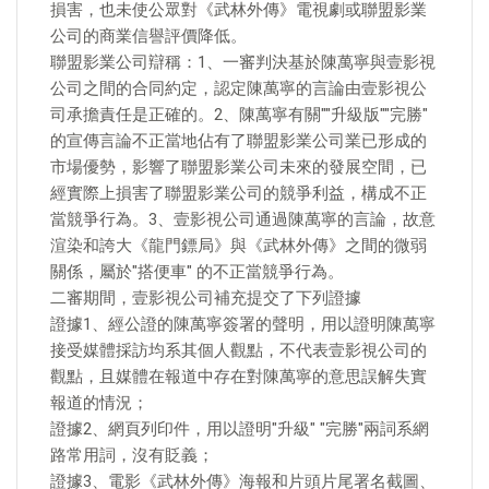
損害，也未使公眾對《武林外傳》電視劇或聯盟影業
公司的商業信譽評價降低。
聯盟影業公司辯稱：1、一審判決基於陳萬寧與壹影視
公司之間的合同約定，認定陳萬寧的言論由壹影視公
司承擔責任是正確的。2、陳萬寧有關""升級版""完勝"
的宣傳言論不正當地佔有了聯盟影業公司業已形成的
市場優勢，影響了聯盟影業公司未來的發展空間，已
經實際上損害了聯盟影業公司的競爭利益，構成不正
當競爭行為。3、壹影視公司通過陳萬寧的言論，故意
渲染和誇大《龍門鏢局》與《武林外傳》之間的微弱
關係，屬於"搭便車" 的不正當競爭行為。
二審期間，壹影視公司補充提交了下列證據
證據1、經公證的陳萬寧簽署的聲明，用以證明陳萬寧
接受媒體採訪均系其個人觀點，不代表壹影視公司的
觀點，且媒體在報道中存在對陳萬寧的意思誤解失實
報道的情況；
證據2、網頁列印件，用以證明"升級" "完勝"兩詞系網
路常用詞，沒有貶義；
證據3、電影《武林外傳》海報和片頭片尾署名截圖、