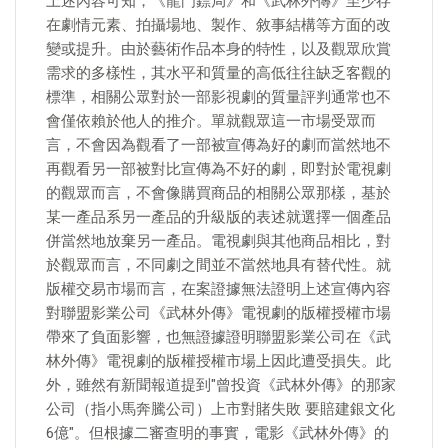
上述內容可知，《龍門鏢局》和《武林外傳》至少存
在劇情元素、拍攝場地、製作、敘事結構等方面的改
變或提升。由於藝術作品本身的特性，以及觀眾欣賞
需求的多樣性，其水平和質量的高低往往缺乏客觀的
標準，相關公眾對於一部影視劇的質量評判通常也不
會僅依賴於他人的推介。單就觀眾這一市場受眾而
言，不會因為觀看了一部被宣傳為好的劇而當然地不
再觀看另一部被對比宣傳為不好的劇，即對於電視劇
的觀眾而言，不會像購買商品的相關公眾那樣，基於
某一產品系另一產品的升級版的表述就選擇一個產品
併當然地放棄另一產品。電視劇與其他商品相比，對
於觀眾而言，不同劇之間並不當然地具有替代性。就
版權交易市場而言，在案證據無法證明上述宣傳內容
對聯盟影業公司《武林外傳》電視劇的版權授權市場
帶來了負面影響，也無證據證明聯盟影業公司在《武
林外傳》電視劇的版權授權市場上因此遭受損失。此
外，雖然有新聞報道提到"曾投資《武林外傳》的那家
公司（指小馬奔騰公司）上市對賭失敗 要賠建銀文化
6億"。但根據二審查明的事實，電影《武林外傳》的