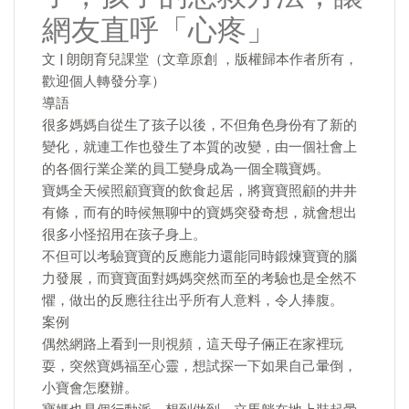
網友直呼「心疼」
文 | 朗朗育兒課堂（文章原創 ，版權歸本作者所有，
歡迎個人轉發分享）
導語
很多媽媽自從生了孩子以後，不但角色身份有了新的
變化，就連工作也發生了本質的改變，由一個社會上
的各個行業企業的員工變身成為一個全職寶媽。
寶媽全天候照顧寶寶的飲食起居，將寶寶照顧的井井
有條，而有的時候無聊中的寶媽突發奇想，就會想出
很多小怪招用在孩子身上。
不但可以考驗寶寶的反應能力還能同時鍛煉寶寶的腦
力發展，而寶寶面對媽媽突然而至的考驗也是全然不
懼，做出的反應往往出乎所有人意料，令人捧腹。
案例
偶然網路上看到一則視頻，這天母子倆正在家裡玩
耍，突然寶媽福至心靈，想試探一下如果自己暈倒，
小寶會怎麼辦。