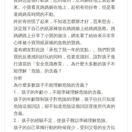
寶媽也是個行動派，想到做到，立馬躺在地上裝起暈
來。小寶看見媽媽躺在地上，起初有些好奇，但是看
著媽媽長時間的不動。
終於有些慌了起來，不知道怎麼辦才好，思來想去，
決定脫下自己的紙尿褲放在媽媽臉上給媽媽急救。媽
媽網路上分享了小寶的做法，網友看了紛紛表示非常
心疼被小寶用紙尿褲的急救的寶媽。
還有網友對此說「承包了我一年的笑點」。我們對寶
寶的反應感到好玩的同時，也要意識到，該對孩子進
行適當的「安全意識教育」。為什麼大多數的孩子不
能理解「危險」的含義？
分析
為什麼多數孩子不能理解危險的含義？
1． 孩子的年齡小，不能準確理解危險的含義。
孩子的年齡限制孩子對危險的理解，孩子往往只知道
危險這個詞語，卻不知道危險這個詞語背後所代表的
含義。
2． 孩子的經驗不足，使孩子難以準確理解危險。
孩子的自己單獨行動的時候很少，受到父母的全方位