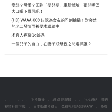
變態？母愛？回到「嬰兒期」重新體驗 張開嘴巴
大口喝下母乳吧！
(HD) WAAA-008 錯認為女友的即刻抽插！對突然
的老二發情而被要求繼續中
求真人裸聊qq號碼
一個兒子的自白，在妻子或母親之間選擇誰？
.
.
.
.
.
.
毛片快播
.
網 路 陪聊師
.
.
毛片網站
都秀
視頻社區下載
.
日本動畫片成人
免費視頻語音聊天室
.
免費