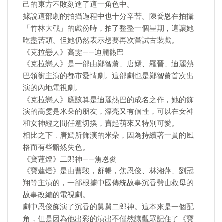
己的東方不敗刻進了這一角色中。
據說這部劇的拍攝過程中也十分辛苦。陳喬恩在拍攝
「竹林大戰」的戲份時，拍了整整一個星期，這讓她
吃盡苦頭。但她仍然表示想要再次嘗試古裝戲。
《克拉戀人》高雯——迪麗熱巴
《克拉戀人》是一部由鄭智薰、唐嫣、羅晉、迪麗熱
巴領銜主演的都市愛情劇。這部劇也是鄭智薰首次出
演的內地電視劇。
《克拉戀人》應該算是迪麗熱巴的成名之作，她的飾
演的高雯是米朵的朋友，漂亮又有個性，可以在女神
和女神經之間任意切換，賣起萌來又特別可愛。
相比之下，唐嫣所飾演的米朵，因為持續著一貫的風
格而有些黯然失色。
《寶蓮燈》二郎神——焦恩俊
《寶蓮燈》是由曹駿，舒暢，焦恩俊、林湘萍、劉冠
翔等主演的，一部根據中國傳統故事沉香劈山救母的
故事改編的電視劇。
劇中恩俊飾演了沉香的舅舅二郎神。這本來是一個配
角，但是因為他出彩的演出不僅然讓觀眾記住了《寶