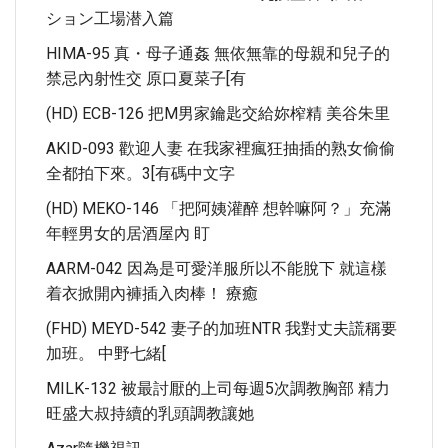
ション工場潜入篇
HIMA-95 真・母子通姦 無依無靠的母親和兒子的
禁忌內射性交 原口夏菜子[有
(HD) ECB-126 把M男家鑰匙交給妳榨精 美谷朱里
AKID-093 歡迎人妻 在我家裡瘋狂抽插的熟女偷偷
全都拍下來。3[有碼中文字
(HD) MEKO-146 「把阿姨灌醉 想幹嘛阿？」充滿
年輕男女的居酒屋內 盯
AARM-042 因為是可愛洋服所以不能脫下 就這樣
着衣掀開內褲插入肉棒！ 療癒
(FHD) MEYD-542 妻子的加班NTR 我對丈夫謊稱要
加班。 中野七緒[
MILK-132 被最討厭的上司每週5次調教胸部 精力
旺盛大叔持續的乳頭調教讓她