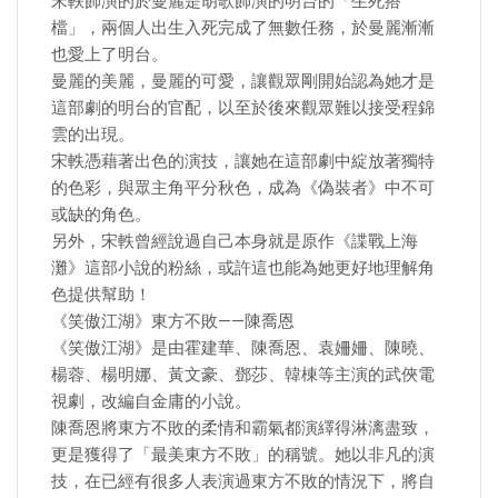
宋軼飾演的於曼麗是胡歌飾演的明台的「生死搭
檔」，兩個人出生入死完成了無數任務，於曼麗漸漸
也愛上了明台。
曼麗的美麗，曼麗的可愛，讓觀眾剛開始認為她才是
這部劇的明台的官配，以至於後來觀眾難以接受程錦
雲的出現。
宋軼憑藉著出色的演技，讓她在這部劇中綻放著獨特
的色彩，與眾主角平分秋色，成為《偽裝者》中不可
或缺的角色。
另外，宋軼曾經說過自己本身就是原作《諜戰上海
灘》這部小說的粉絲，或許這也能為她更好地理解角
色提供幫助！
《笑傲江湖》東方不敗——陳喬恩
《笑傲江湖》是由霍建華、陳喬恩、袁姍姍、陳曉、
楊蓉、楊明娜、黃文豪、鄧莎、韓棟等主演的武俠電
視劇，改編自金庸的小說。
陳喬恩將東方不敗的柔情和霸氣都演繹得淋漓盡致，
更是獲得了「最美東方不敗」的稱號。她以非凡的演
技，在已經有很多人表演過東方不敗的情況下，將自