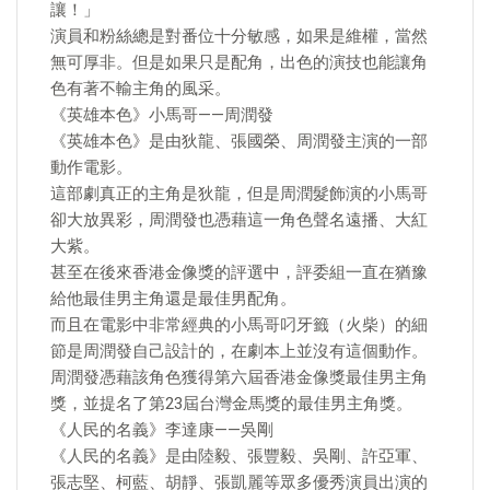
讓！」
演員和粉絲總是對番位十分敏感，如果是維權，當然
無可厚非。但是如果只是配角，出色的演技也能讓角
色有著不輸主角的風采。
《英雄本色》小馬哥——周潤發
《英雄本色》是由狄龍、張國榮、周潤發主演的一部
動作電影。
這部劇真正的主角是狄龍，但是周潤髮飾演的小馬哥
卻大放異彩，周潤發也憑藉這一角色聲名遠播、大紅
大紫。
甚至在後來香港金像獎的評選中，評委組一直在猶豫
給他最佳男主角還是最佳男配角。
而且在電影中非常經典的小馬哥叼牙籤（火柴）的細
節是周潤發自己設計的，在劇本上並沒有這個動作。
周潤發憑藉該角色獲得第六屆香港金像獎最佳男主角
獎，並提名了第23屆台灣金馬獎的最佳男主角獎。
《人民的名義》李達康——吳剛
《人民的名義》是由陸毅、張豐毅、吳剛、許亞軍、
張志堅、柯藍、胡靜、張凱麗等眾多優秀演員出演的