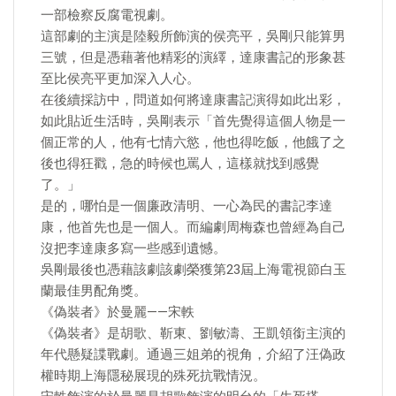
一部檢察反腐電視劇。
這部劇的主演是陸毅所飾演的侯亮平，吳剛只能算男
三號，但是憑藉著他精彩的演繹，達康書記的形象甚
至比侯亮平更加深入人心。
在後續採訪中，問道如何將達康書記演得如此出彩，
如此貼近生活時，吳剛表示「首先覺得這個人物是一
個正常的人，他有七情六慾，他也得吃飯，他餓了之
後也得狂戳，急的時候也罵人，這樣就找到感覺
了。」
是的，哪怕是一個廉政清明、一心為民的書記李達
康，他首先也是一個人。而編劇周梅森也曾經為自己
沒把李達康多寫一些感到遺憾。
吳剛最後也憑藉該劇該劇榮獲第23屆上海電視節白玉
蘭最佳男配角獎。
《偽裝者》於曼麗——宋軼
《偽裝者》是胡歌、靳東、劉敏濤、王凱領銜主演的
年代懸疑諜戰劇。通過三姐弟的視角，介紹了汪偽政
權時期上海隱秘展現的殊死抗戰情況。