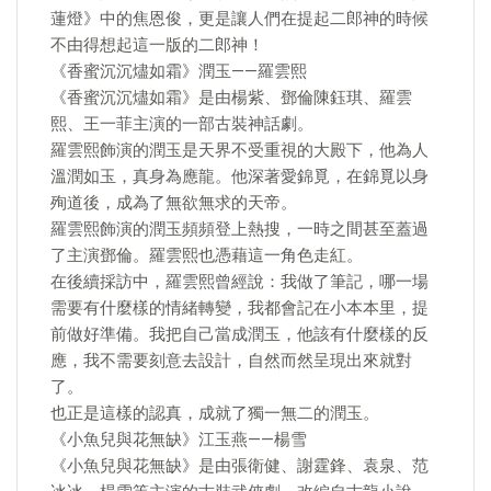
蓮燈》中的焦恩俊，更是讓人們在提起二郎神的時候
不由得想起這一版的二郎神！
《香蜜沉沉燼如霜》潤玉——羅雲熙
《香蜜沉沉燼如霜》是由楊紫、鄧倫陳鈺琪、羅雲
熙、王一菲主演的一部古裝神話劇。
羅雲熙飾演的潤玉是天界不受重視的大殿下，他為人
溫潤如玉，真身為應龍。他深著愛錦覓，在錦覓以身
殉道後，成為了無欲無求的天帝。
羅雲熙飾演的潤玉頻頻登上熱搜，一時之間甚至蓋過
了主演鄧倫。羅雲熙也憑藉這一角色走紅。
在後續採訪中，羅雲熙曾經說：我做了筆記，哪一場
需要有什麼樣的情緒轉變，我都會記在小本本里，提
前做好準備。我把自己當成潤玉，他該有什麼樣的反
應，我不需要刻意去設計，自然而然呈現出來就對
了。
也正是這樣的認真，成就了獨一無二的潤玉。
《小魚兒與花無缺》江玉燕——楊雪
《小魚兒與花無缺》是由張衛健、謝霆鋒、袁泉、范