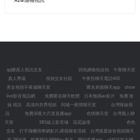
Azar隨機視訊
qq樂真人視訊交友
.
.
.
.
.
.
四色網偷拍自拍
午夜聊天室
真人秀場
.
.
.
視頻交友社區
.
午夜性聊天電話400
.
.
美女視頻不夜城聊天室
.
.
.
.
.
.
匿名刺激聊天app
show
live影音視訊網
.
免費匿名聊天軟體
日本無碼av影片
免費 辣
妹 視訊
高清內衣秀視頻
同城一夜情聊天室
.
.
台灣辣妹視
訊
.
.
免費深夜大尺度直播app
.
.
色情聊天室
台灣麗人聊
天室
.
.
.
.
383線上影音城
花花論壇
.
.
.
.
.
.
色色
交友
打手飛機用專網影片,裸視聊老淫婦
台灣真愛旅舍視頻聊天
室,78論壇
暗黑視訊,9999av 影片
愛妃直播app
ut視訊官方網