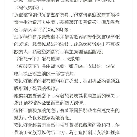
冰冰、楊雪等主演的古裝武俠劇，改編自古龍小說
《絕代雙驕》。
這部電視劇也算是眾星雲集，但當時還默默無聞的楊
雪生生從這群人中間，憑藉著江玉燕這樣一個反派角
色，給人留下了深刻的印象。
江玉燕也是少數幾個不用借著妝容的變化來實現黑化
的反派。楊雪以精湛的演技，成為大反派史上不可或
缺的人，頂著空氣劉海，讓主角團差點團滅。
《獨孤天下》獨孤般若——安以軒
《獨孤天下》是由胡冰卿、張丹峰、安以軒、李依
曉、徐正溪主演的一部古裝片。
安以軒飾演的獨孤般弱亦正亦邪，在劇播放的開始就
吸引到了觀眾的視線。
她柔弱的外表之下，有著想要成為北周皇后的志向，
為此她不懼於放棄自己的個人感情。
這樣一個狠辣的角色，有著不同於那些小白兔女主的
魅力，令很多觀眾為她折服。
安以軒曾經表示自己非常欣賞獨孤般若的冷和狠，並
且為了家族可以付出一切，為了這部劇，安以軒推掉