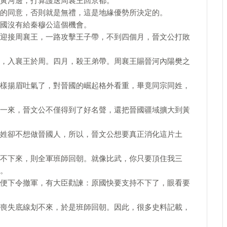
黃河邊，打算護送周襄王回京都。
的同意，否則就是無禮，這是地緣優勢所決定的。
國沒有給秦穆公這個機會。
迎接周襄王，一路攻擊王子帶，不到四個月，晉文公打敗
，入襄王於周。四月，殺王弟帶。周襄王賜晉河內陽樊之
樣揚眉吐氣了，對晉國的崛起格外看重，畢竟同宗同姓，
一來，晉文公不僅得到了好名聲，還把晉國疆域擴大到黃
姓卻不想做晉國人，所以，晉文公想要真正消化這片土
不下來，則全軍班師回朝。就像比武，你只要頂住我三
。
便下令撤軍，有大臣勸諫：原國快要支持不下了，眼看要
喪失底線划不來，於是班師回朝。因此，很多史料記載，