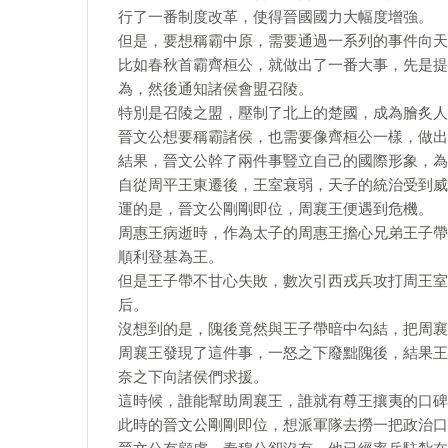
行了一番制度改革，使得晉國國力大幅度增強。
但是，要想稱霸中原，需要通過一系列的事件向天
比如春秋首霸齊桓公，就做出了一番大事，先是提
為，然後通知諸侯會盟召陵。
特別是召陵之盟，壓制了北上的楚國，成為膾炙人
晉文公想要稱霸諸侯，也需要像齊桓公一樣，做出
結果，晉文公幹了兩件事豎立自己的國際形象，為
自從周平王東遷後，王室衰弱，天子的統治受到威
運的是，晉文公剛剛即位，周襄王便遇到危機。
周惠王病逝時，作為太子的周惠王擔心兄弟王子帶
順利登基為王。
但是王子帶不甘心失敗，數次引西戎兵攻打周王室
后。
沒想到的是，隗後竟然與王子帶暗中勾結，把周襄
周襄王發現了這件事，一怒之下廢黜隗後，結果王
奈之下向諸侯們求援。
這時候，誰能幫助周襄王，誰就有尊王攘夷的口碑
此時的晉文公剛剛即位，想派軍隊去撈一把政治口