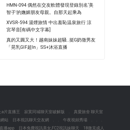
HMN-094 偶然在交友軟體發現登錄別名‘美
智子’的嫵媚朋友母親。自那天起乘為
XVSR-594 湯煙旅情 中出羞恥温泉旅行 涼
宮琴音[有碼中文字幕]
真的又圓又大！越南妹妹超騷...挺G奶徵男友
「晃乳GIF超in」SS+沐浴直播
上a片直播王
寂寞同城聊天室破解版
.
真愛旅舍 聊天室
用網站
日本視訊聊天交友網
.
.
午夜視頻秀場
.
.
.
紅直播app
日本免費視訊美女,FC2視訊妹聊天
18微克成人