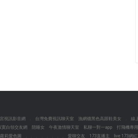
宮視訊影音網
.
台灣免費視訊聊天室
漁網襪黑色高跟鞋美女
.
線
寂寞白領交友網
陪睡女
午夜激情聊天室
私聊一對一app
打飛機專
蘿莉愛色圖
.
.
.
.
.
.
.
.
愛聊交友
173直播主
live 173網