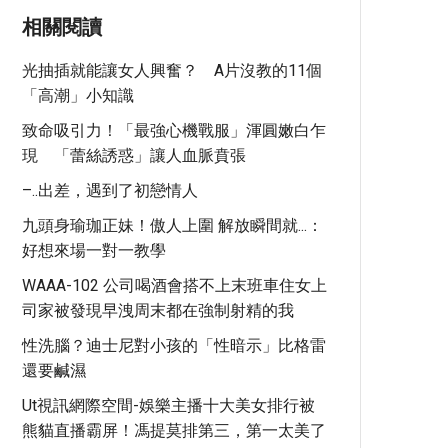
相關閱讀
光抽插就能讓女人興奮？ A片沒教的11個
「高潮」小知識
致命吸引力！「最強心機戰服」渾圓嫩白乍
現 「蕾絲誘惑」讓人血脈賁張
–..出差，遇到了初戀情人
九頭身瑜珈正妹！傲人上圍 解放瞬間就...：
好想來場一對一教學
WAAA-102 公司喝酒會搭不上末班車住女上
司家被發現早洩周末都在強制射精的我
性洗腦？迪士尼對小孩的「性暗示」比格雷
還要鹹濕
Ut視訊網際空間-娛樂主播十大美女排行被
熊貓直播霸屏！馮提莫排第三，第一太美了