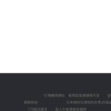
.
.
.
.
.
打飛機用網站
夜間寂寞裸聊聊天室
.
後
裸聊視頻
.
.
.
.
.
.
日本模特兒透明內衣秀,同城
.
173視訊聊天
.
真人午夜裸聊直播間
.
.
.
.
.