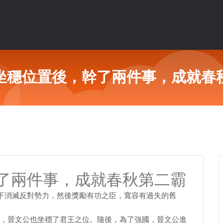
坐穩位置後，幹了兩件事，成就春
了兩件事，成就春秋第二霸
持下消滅反對勢力，然後獎勵有功之臣，寬容有過失的舊
，晉文公也坐穩了君王之位。隨後，為了強國，晉文公進