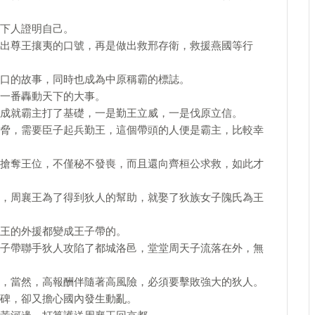
下人證明自己。
出尊王攘夷的口號，再是做出救邢存衛，救援燕國等行
口的故事，同時也成為中原稱霸的標誌。
一番轟動天下的大事。
成就霸主打了基礎，一是勤王立威，一是伐原立信。
脅，需要臣子起兵勤王，這個帶頭的人便是霸主，比較幸
搶奪王位，不僅秘不發喪，而且還向齊桓公求救，如此才
，周襄王為了得到狄人的幫助，就娶了狄族女子隗氏為王
王的外援都變成王子帶的。
子帶聯手狄人攻陷了都城洛邑，堂堂周天子流落在外，無
，當然，高報酬伴隨著高風險，必須要擊敗強大的狄人。
碑，卻又擔心國內發生動亂。