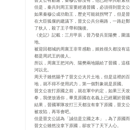
晉文公有顧慮，秦穆公卻沒有，他已經率兵駐紮在
但是，秦兵到周王室要經過晉國，必須得到晉文公
如果秦穆公成功勤王，歷史可能就拐彎了，但是晉
在大臣狐偃的建議下，晉文公兵分兩路，一路赴鄭
了狄人，殺了王子帶和隗後。
《史記》記載：三月甲辰，晉乃發兵至陽樊，圍溫
地。
被迎回都城的周襄王非常感動，姬姓很久都沒有這
都是周武王的後人。
所以，周襄王把河內、陽樊兩地賜給了晉國，這樣
河以北。
周天子雖然賜予了晉文公大片土地，但是這裡的百
地，就不得不使用武力，第一個對象就是原國。
晉文公攻打原國之前，就在軍中約定，如果三天攻
拳，我便放過你，畢竟原國在名義上已經屬於晉國
結果，晉國軍隊攻打三天都沒有拿下原國，晉文公
被攻陷，再等會吧。
但是晉文公認為「誠信是立國之本」，為了原國而
晉文公雖然沒拿下原國，卻攻下了天下人心。