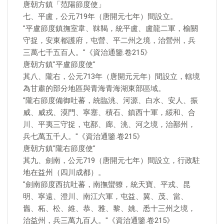
唐朝方鎮「范陽節度使」
七、平盧，公元719年（唐開元七年）間設立。
"平盧節度鎮撫室韋、靺鞨，統平盧、盧龍二軍，榆關
守捉，安東都護府，屯營、平二州之境，治營州，兵
三萬七千五百人。"《資治通鑒.卷215》
唐朝方鎮"平盧節度使"
其八、隴右，公元713年（唐開元元年）間設立，轄境
為甘肅的部分地區與青海青海湖東部區域。
"隴右節度備御吐蕃，統臨洮、河源、白水、安人、振
威、威戎、漠門、寧塞、積石、鎮西十軍，綏和、合
川、平夷三守捉，屯鄯、廊、洮、河之境，治鄯州，
兵七萬五千人。"《資治通鑒.卷215》
唐朝方鎮"隴右節度使"
其九、劍南，公元719（唐開元七年）間設立，行政駐
地在益州（四川成都）。
"劍南節度西抗吐蕃，南撫蠻獠，統天寶、平戎、昆
明、寧遠、澄川、南江六軍，屯益、翼、茂、當、
巂、柘、松、維、恭、雅、黎、姚、悉十三州之境，
治益州，兵三萬九百人。"《資治通鑒.卷215》