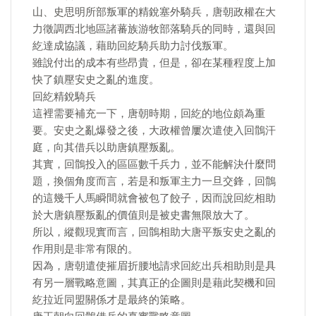
山、史思明所部叛軍的精銳塞外騎兵，唐朝政權在大
力徵調西北地區諸蕃族游牧部落騎兵的同時，還與回
紇達成協議，藉助回紇騎兵助力討伐叛軍。
雖說付出的成本有些昂貴，但是，卻在某種程度上加
快了鎮壓安史之亂的進度。
回紇精銳騎兵
這裡需要補充一下，唐朝時期，回紇的地位頗為重
要。安史之亂爆發之後，大政權曾屢次遣使入回鶻汗
庭，向其借兵以助唐鎮壓叛亂。
其實，回鶻投入的區區數千兵力，並不能解決什麼問
題，換個角度而言，若是和叛軍主力一旦交鋒，回鶻
的這幾千人馬瞬間就會被包了餃子，因而說回紇相助
於大唐鎮壓叛亂的價值則是被史書無限放大了。
所以，縱觀現實而言，回鶻相助大唐平叛安史之亂的
作用則是非常有限的。
因為，唐朝遣使摧眉折腰地請求回紇出兵相助則是具
有另一層戰略意圖，其真正的企圖則是藉此契機和回
紇拉近同盟關係才是最終的策略。