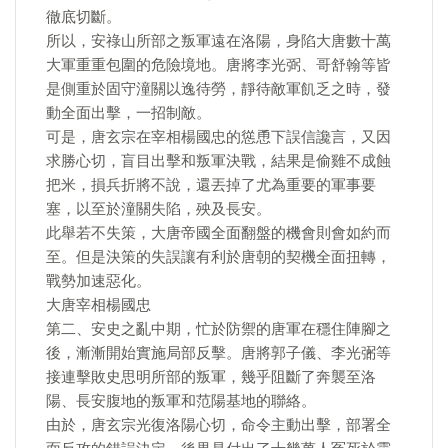
徹底切斷。
所以，安祿山所部之叛軍遠在洛陽，身陷大唐數十萬
大軍重重包圍的危險境地。唐將李光弼、哥舒翰等皆
是側重於固守潼關以逸待勞，靜待敵軍飢乏之時，發
動全面出擊，一招制敵。
可是，唐玄宗在宰相楊國忠的慫恿下誤信讒言，又因
求勝心切，盲目出擊和叛軍決戰，結果是偷雞不成蝕
把米，損兵折將不說，還丟掉了尤為重要的軍事要
塞，以至於潼關失陷，殃及長安。
此舉若不失策，大唐帝國全面翻盤的機會則會如約而
至。但是決策的失誤讓有利於唐朝的契機全面扭轉，
戰勢加速惡化。
大唐宰相楊國忠
第二、安史之亂中期，忙於防禦的唐軍在穩住陣腳之
後，漸漸開始實施局部反擊。唐將郭子儀、李光弻等
接連擊敗史思明所部的叛軍，幾乎阻斷了奔襲至洛
陽、長安腹地的叛軍和范陽基地的聯絡。
由於，唐玄宗光復洛陽心切，命令主動出擊，部署全