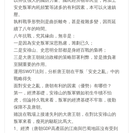
以仰仗強大的國防力量、國民經濟物阜民豐，再加上
安史叛軍內耗頻繁等諸多的有利因素，本可以火速鎮
壓。
孰料戰爭形勢則是曲折離奇，甚是複雜多變，因而延
續了八年的時間。
八年抗戰，究其緣由，無非是：
一是因為安史叛軍深思熟慮，籌劃已久；
二是安祿山、史思明全部都是身經百戰的梟將；
三是大唐王朝統治政權的策略部署利弊，皆是擔負著
至關重要的作用。
運用SWOT法則，分析唐王朝在平叛「安史之亂」中的
戰略得失
面對安史之亂，唐朝有利的因素（優勢）有哪些？
第一，經濟基礎，安祿山的叛軍猶如初生牛犢不怕
虎，但論持久戰來看，叛軍的經濟基礎不牢靠，後勤
保障不及唐朝。
雖說在戰場上接連失利的大唐王朝，在對比安祿山的
叛軍來看，瘦死的駱駝比馬大。
1、經濟（唐朝GDP高產區的江南與巴蜀地區沒有受到