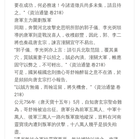
要在成功，何必務速！今諸道徵兵尚多未集，請且待
之。"《資治通鑒.卷218》
唐軍主力圍剿叛軍
同期，奔襲河北攻擊史思明所部的郭子儀、李光弼領
導的唐軍則是戰況喜人，收穫頗豐，因此，郭、李二
將也奏疏唐玄宗，諫言潼關宜守不易出。
"郭子儀、李光弼亦上言：請引兵北取范阻，覆其巢
穴，質賊黨妻子以招之，賊必內潰。潼關大軍，帷應
固守以弊之，不可輕出。"《資治通鑒.卷218》
可是，國舅楊國忠則擔心哥舒翰醉翁之意不在酒，於
是頻頻向唐玄宗打小報告。
"以賊方無備，而翰逗留，將失機會。"《資治通鑒.卷
218》
公元756年（唐天寶十五年）5月，自知唐玄宗聖命難
為，哥舒翰被迫出征。唐軍分為前軍五萬人、中軍十
萬人、後軍三萬人一路向叛軍腹地縱深，豈料在河南
靈寶境內遭到叛軍的伏擊，十八萬人幾乎是損失殆
盡。