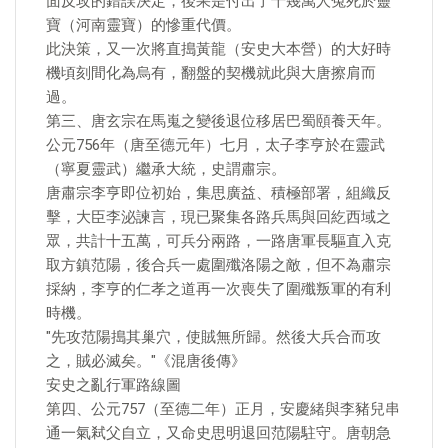
面反攻的錯誤決定，後果是付出了十幾萬人冤死於靈
寶（河南靈寶）的慘重代價。
此決策，又一次將直搗黃龍（安史大本營）的大好時
機頃刻間化為烏有，翻盤的契機就此與大唐擦肩而
過。
第三、唐玄宗在馬嵬之變後退位移居巴蜀頤養天年。
公元756年（唐至德元年）七月，太子李亨於在靈武
（寧夏靈武）繼承大統，史謂肅宗。
唐肅宗李亨即位初始，集思廣益、積極部署，組織反
擊，大臣李泌諫言，現已聚集各路兵馬與回紇西域之
眾，共計十五萬，可兵分兩路，一路唐軍長驅直入克
取方鎮范陽，後合兵一處圍殲洛陽之敵，但不為肅宗
採納，李亨的仁孝之道再一次喪失了圍殲叛軍的有利
時機。
"先攻范陽搗其巢穴，使賊無所歸。然後大兵合而攻
之，賊必滅矣。"《混唐後傳》
安史之亂行軍路線圖
第四、公元757（至德二年）正月，安慶緒與李豬兒串
通一氣弒父自立，又命史思明退回范陽駐守。唐朝急