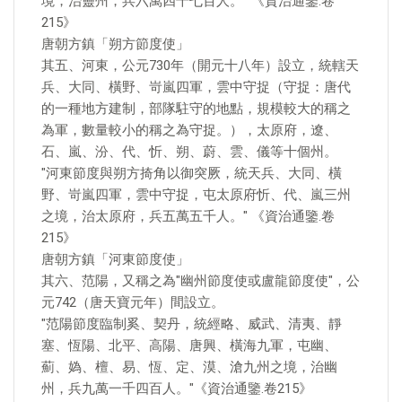
境，治靈州，兵六萬四千七百人。" 《資治通鑒.卷
215》
唐朝方鎮「朔方節度使」
其五、河東，公元730年（開元十八年）設立，統轄天
兵、大同、橫野、岢嵐四軍，雲中守捉（守捉：唐代
的一種地方建制，部隊駐守的地點，規模較大的稱之
為軍，數量較小的稱之為守捉。），太原府，遼、
石、嵐、汾、代、忻、朔、蔚、雲、儀等十個州。
"河東節度與朔方掎角以御突厥，統天兵、大同、橫
野、岢嵐四軍，雲中守捉，屯太原府忻、代、嵐三州
之境，治太原府，兵五萬五千人。" 《資治通鑒.卷
215》
唐朝方鎮「河東節度使」
其六、范陽，又稱之為"幽州節度使或盧龍節度使"，公
元742（唐天寶元年）間設立。
"范陽節度臨制奚、契丹，統經略、威武、清夷、靜
塞、恆陽、北平、高陽、唐興、橫海九軍，屯幽、
薊、媯、檀、易、恆、定、漠、滄九州之境，治幽
州，兵九萬一千四百人。"《資治通鑒.卷215》