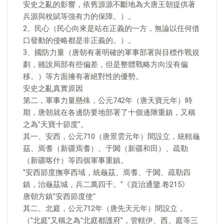
安史之亂的影響，依舊源源不斷地為大唐王朝提供著
兵源與稅賦等強有力的保障。）。
2、民心（民心向來是站在正義的一方，無論以任何借
口發動的侵略都是非正義的。）。
3、國防力量（唐朝有著明確的軍事部署與目標作戰規
劃，雖說局部有些偏差，但是整體戰略方向沒有偏
移。）等方面擁有著絕對性的優勢。
安史之亂真實原因
第二，軍事力量懸殊，公元742年（唐天寶元年）時
期，唐朝就在各邊防要地部署了十個邊陲重鎮，又稱
之為"天寶十節度"。
其一、安西，公元710（唐景雲元年）間設立，統轄龜
茲、焉耆（新疆焉耆）、于闐（新疆和田）、疏勒
（新疆喀什）等四個軍事重鎮。
"安西節度撫寧西域，統龜茲、焉耆、于闐、疏勒四
鎮，治龜茲城，兵二萬四千。"《資治通鑒.卷215》
唐朝方鎮"安西節度使"
其二、北庭，公元712年（唐先天元年）間設立，
（"北庭"又稱之為"北庭都護府"，管轄伊、西、庭等三