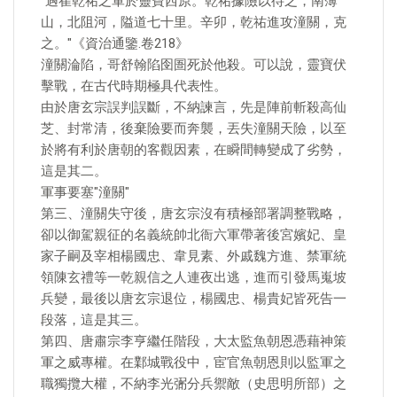
"遇崔乾祐之軍於靈寶西原。乾祐據險以待之，南薄
山，北阻河，隘道七十里。辛卯，乾祐進攻潼關，克
之。"《資治通鑒.卷218》
潼關淪陷，哥舒翰陷囹圄死於他殺。可以說，靈寶伏
擊戰，在古代時期極具代表性。
由於唐玄宗誤判誤斷，不納諫言，先是陣前斬殺高仙
芝、封常清，後棄險要而奔襲，丟失潼關天險，以至
於將有利於唐朝的客觀因素，在瞬間轉變成了劣勢，
這是其二。
軍事要塞"潼關"
第三、潼關失守後，唐玄宗沒有積極部署調整戰略，
卻以御駕親征的名義統帥北衙六軍帶著後宮嬪妃、皇
家子嗣及宰相楊國忠、韋見素、外戚魏方進、禁軍統
領陳玄禮等一乾親信之人連夜出逃，進而引發馬嵬坡
兵變，最後以唐玄宗退位，楊國忠、楊貴妃皆死告一
段落，這是其三。
第四、唐肅宗李亨繼任階段，大太監魚朝恩憑藉神策
軍之威專權。在鄴城戰役中，宦官魚朝恩則以監軍之
職獨攬大權，不納李光弻分兵禦敵（史思明所部）之