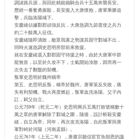
調諸路兵源，與回紇精銳鐵騎合兵十五萬奔襲長安。
歷經一番奮勇廝殺，長安復入大唐懷抱，唐軍乘勝追
擊，兵臨洛陽城下。
安慶緒佔據鄴郡頑強反抗，大唐急調九節度使之兵力
約二十餘萬人征伐。
安慶緒隨即潰敗，敵眾我寡之勢讓其固守鄴城不出，
同時火速急調史思明所部前來救援。
就在安慶緒退入鄴郡固守待援之時，由於大唐軍中群
龍無首，以至於久攻不下，士氣開始渙散，因而再一
次失去了翻盤的契機。
叛軍史思明於魏州稱帝
第五、史思明反叛，稱帝於魏州。唐軍策反失敗，痛
失有利契機。戰火再度燃起，叛軍血洗洛陽。父子內
訌，弒父自立。
公元759年（乾元二年）史思明興兵五萬打敗號稱數十
萬之眾的唐軍解除了鄴城之圍，隨後，設計斬殺安慶
緒，自立為帝。同年，再次攻克洛陽，自此叛軍與唐
軍對峙於河陽（河南孟縣）。
公元761年（上元二年），唐肅宗聽信宦官魚朝恩的讒