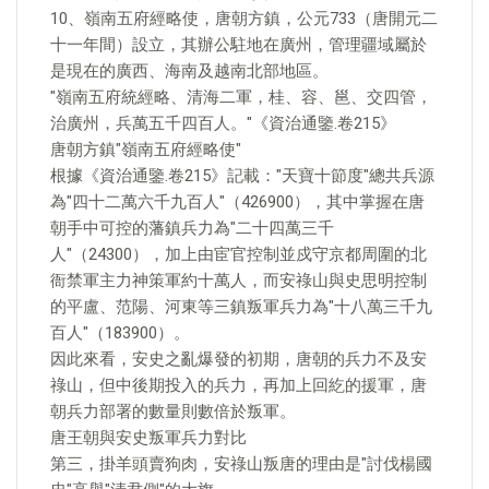
10、嶺南五府經略使，唐朝方鎮，公元733（唐開元二
十一年間）設立，其辦公駐地在廣州，管理疆域屬於
是現在的廣西、海南及越南北部地區。
"嶺南五府統經略、清海二軍，桂、容、邕、交四管，
治廣州，兵萬五千四百人。"《資治通鑒.卷215》
唐朝方鎮"嶺南五府經略使"
根據《資治通鑒.卷215》記載："天寶十節度"總共兵源
為"四十二萬六千九百人"（426900），其中掌握在唐
朝手中可控的藩鎮兵力為"二十四萬三千
人"（24300），加上由宦官控制並戍守京都周圍的北
衙禁軍主力神策軍約十萬人，而安祿山與史思明控制
的平盧、范陽、河東等三鎮叛軍兵力為"十八萬三千九
百人"（183900）。
因此來看，安史之亂爆發的初期，唐朝的兵力不及安
祿山，但中後期投入的兵力，再加上回紇的援軍，唐
朝兵力部署的數量則數倍於叛軍。
唐王朝與安史叛軍兵力對比
第三，掛羊頭賣狗肉，安祿山叛唐的理由是"討伐楊國