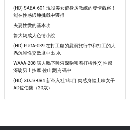
(HD) SABA-601 現役美女健身房教練的發情觀察！
能在性感鍛煉挑戰中獲得
夫妻性愛的基本功
魯大媽成人色情小說
(HD) FUGA-039 在打工處的慰勞旅行中和打工的大
媽沉溺性交數度中出 水
WAAA-208 讓人喝下唾液深吻密着打樁性交 性感
深吻男士按摩 佐山愛[有碼中
(HD) SDJS-084 新卒入社1年目 肉感身軀土味女子
AD佐伯醬（20歳）