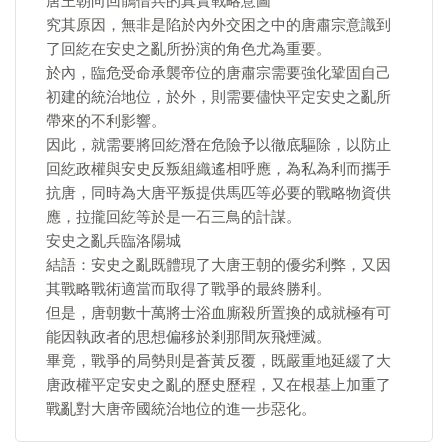
唐王朝向回鶻借兵的真實戰略意圖
究其原因，無非是陷於內外交困之中的唐肅宗意識到
了回紇在安史之亂所扮演的角色尤為重要。
於內，臨危受命承襲帝位的唐肅宗需要強化鞏固自己
初建的統治地位，於外，則需要儘快平定安史之亂所
帶來的不利影響。
因此，就需要將回紇潛在危險予以徹底驅除，以防止
回紇政權與安史反叛組織遙相呼應，為私為利而攜手
抗唐，同時為大唐平叛提供馬匹等必要的戰略物資供
應，拉攏回紇等於是一石三鳥的計謀。
安史之亂兵臨洛陽城
結語：安史之亂既體現了大唐王朝的優劣利弊，又因
其戰略戰術適當而取得了戰爭的最終勝利。
但是，唐朝數十萬將士浴血廝殺所置換的成就極有可
能因執政者的思想偏移於剎那間灰飛煙滅。
畢竟，戰爭的局勢則是蒼黃反覆，既嚴重地延緩了大
唐政權平定安史之亂的歷史歷程，又在根基上加重了
戰亂對大唐帝國統治地位的進一步惡化。