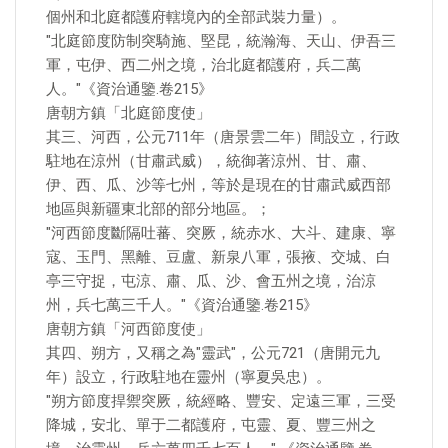
個州和北庭都護府轄境內的全部武裝力量）。
"北庭節度防制突騎施、堅昆，統瀚海、天山、伊吾三
軍，屯伊、西二州之境，治北庭都護府，兵二萬
人。"《資治通鑒.卷215》
唐朝方鎮「北庭節度使」
其三、河西，公元711年（唐景雲二年）間設立，行政
駐地在涼州（甘肅武威），統御著涼州、甘、肅、
伊、西、瓜、沙等七州，等於是現在的甘肅武威西部
地區與新疆東北部的部分地區。；
"河西節度斷隔吐蕃、突厥，統赤水、大斗、建康、寧
寇、玉門、黑離、豆盧、新泉八軍，張掖、交城、白
亭三守捉，屯涼、肅、瓜、沙、會五州之境，治涼
州，兵七萬三千人。"《資治通鑒.卷215》
唐朝方鎮「河西節度使」
其四、朔方，又稱之為"靈武"，公元721（唐開元九
年）設立，行政駐地在靈州（寧夏吳忠）。
"朔方節度捍禦突厥，統經略、豐安、定遠三軍，三受
降城，安北、單于二都護府，屯靈、夏、豐三州之