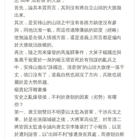
忠"高舉"清君側"的大旗，
首先，論其本質而言，其則沒有將自立山頭的大旗拋
出來。
其次，是安祿山的山頭之中沒有各路方鎮使沒有參
與，同他沆瀣一氣，而這些邊陲藩鎮的節度（經略）
使無論是在個人情感方面，還是道義上而言都是偏向
於大唐統治政權的。
再次，隨之而來爆發的馬嵬驛事件，大舅子楊國忠與
集萬千寵愛於一身的楊玉環皆死於有預謀的亂兵之
中，安祿山拋出"誅國忠、清君側"的山頭大旗便一落千
丈，借口沒有了，道義自然也就沒了方向，兵敗也就
屬於是大勢所趨。
楊貴妃浮雕畫像
安史之亂爆發後，不利於唐朝的因素（劣勢）有哪
些？
第一、唐王朝雙目不明委以太監為督軍，干涉兵戈之
事。於是在洛陽城破之後，大將軍高仙芝、封常清二
將皆因太監邊令誠向唐玄宗李隆基打了小報告，以至
於遭到誣害，以"出師不利"慘遭身首異處，而唐朝自斬