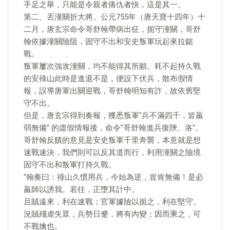
手足之舉，只能是令親者痛仇者快，這是其一。
第二、丟潼關折大將。公元755年（唐天寶十四年）十
二月，唐玄宗命令哥舒翰帶病出征，扼守潼關，哥舒
翰依據潼關險阻，固守不出和安史叛軍玩起來拉鋸
戰。
叛軍屢次強攻潼關，均不能得其所願。耗不起持久戰
的安祿山此時是進退不是，便設下伏兵，散布假情
報，誤導唐軍出關迎戰，哥舒翰明知有詐，故依舊堅
守不出。
但是，唐玄宗得到奏報，獲悉叛軍"兵不滿四千，皆羸
弱無備" 的虛假情報後，命令"哥舒翰進兵復陝、洛"。
哥舒翰反饋的意見是安史叛軍千里奔襲，本意就是想
速戰速決，我們則可以反其道而行，利用潼關之險境
固守不出和叛軍打持久戰。
"翰奏曰：祿山久慣用兵，今始為逆，豈肯無備！是必
羸師以誘我。若往，正墮其計中。
且賊遠來，利在速戰；官軍據險以扼之，利在堅守。
況賊殘虐失眾，兵勢日蹙，將有內變；因而乘之，可
不戰擒也。