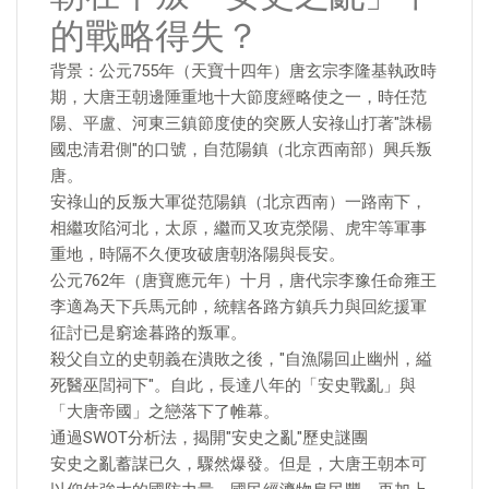
的戰略得失？
背景：公元755年（天寶十四年）唐玄宗李隆基執政時
期，大唐王朝邊陲重地十大節度經略使之一，時任范
陽、平盧、河東三鎮節度使的突厥人安祿山打著"誅楊
國忠清君側"的口號，自范陽鎮（北京西南部）興兵叛
唐。
安祿山的反叛大軍從范陽鎮（北京西南）一路南下，
相繼攻陷河北，太原，繼而又攻克滎陽、虎牢等軍事
重地，時隔不久便攻破唐朝洛陽與長安。
公元762年（唐寶應元年）十月，唐代宗李豫任命雍王
李適為天下兵馬元帥，統轄各路方鎮兵力與回紇援軍
征討已是窮途暮路的叛軍。
殺父自立的史朝義在潰敗之後，"自漁陽回止幽州，縊
死醫巫閭祠下"。自此，長達八年的「安史戰亂」與
「大唐帝國」之戀落下了帷幕。
通過SWOT分析法，揭開"安史之亂"歷史謎團
安史之亂蓄謀已久，驟然爆發。但是，大唐王朝本可