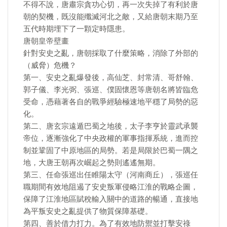
不得不說，唐肅宗貪功心切，再一次失掉了有利於唐
朝的契機，既沒能殲滅河北之敵，又給唐朝末期乃至
五代時期埋下了一顆定時隱患。
唐朝皇帝壁畫
針對安史之亂，唐朝採取了什麼策略，消除了外部的
（威脅）危機？
第一、安史之亂爆發後，高仙芝、封常清、哥舒翰、
郭子儀、李光弼、張巡、僕固懷恩等唐朝名將皆臨危
受命，憑藉著各自的戰爭經驗極速地平穩了局勢的惡
化。
第二、唐玄宗遠遁巴蜀之地後，太子李亨於靈武承襲
帝位，逐漸強化了中央政權的軍事指揮系統，進而控
制並鞏固了中原地區的局勢。若是局限於巴蜀一隅之
地，大唐王朝再次崛起之勢則遙遙無期。
第三、任命張巡出任睢陽太守（河南商丘），張巡任
職期間有效地阻遏了安史叛軍侵略江淮的戰略企圖，
保障了江淮地區賦稅輸入關中的道路的暢通，直接地
為平叛安史之亂提供了物質保障基礎。
第四、善於借力打力。為了有效地防禦並打擊安祿