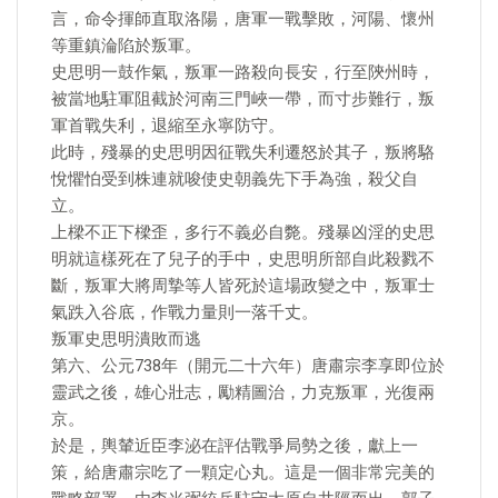
言，命令揮師直取洛陽，唐軍一戰擊敗，河陽、懷州
等重鎮淪陷於叛軍。
史思明一鼓作氣，叛軍一路殺向長安，行至陝州時，
被當地駐軍阻截於河南三門峽一帶，而寸步難行，叛
軍首戰失利，退縮至永寧防守。
此時，殘暴的史思明因征戰失利遷怒於其子，叛將駱
悅懼怕受到株連就唆使史朝義先下手為強，殺父自
立。
上樑不正下樑歪，多行不義必自斃。殘暴凶淫的史思
明就這樣死在了兒子的手中，史思明所部自此殺戮不
斷，叛軍大將周摯等人皆死於這場政變之中，叛軍士
氣跌入谷底，作戰力量則一落千丈。
叛軍史思明潰敗而逃
第六、公元738年（開元二十六年）唐肅宗李享即位於
靈武之後，雄心壯志，勵精圖治，力克叛軍，光復兩
京。
於是，輿輦近臣李泌在評估戰爭局勢之後，獻上一
策，給唐肅宗吃了一顆定心丸。這是一個非常完美的