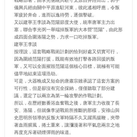
戰略部署，由李光弻統兵駐守太原自井陘而出，郭子
儀興兵經由關中平原進駐河東，彼此遙相呼應，令叛
軍疲於奔命，進而以逸待勞，逐個擊破。
又以建寧王李談為范陽節度大使，統率唐軍主力出
塞，聯合李光弼一舉端掉叛軍的大本營"范陽"，由此形
成四面合圍洛陽之勢，力求一口吃掉叛軍。
建寧王李談
按理說，這套戰略戰術計劃的恰到好處又切實可行，
因為圍繞范陽打援，既能有效地打擊各路回援的叛
軍，又可以全面摧毀范陽這個核心目標，就極有可能
儘早地結束這場浩劫。
可是，大器晚成又短命的唐肅宗雖承認了這套方案的
可行性，但是卻沒有完全採納，僅僅聽取了部分建
議，選定了以兩京為第一輪攻擊的作戰計劃。
所以，在歷經數番浴血奮戰之後，唐軍主力收復了長
安、洛陽，但就像李泌戰前所推斷的那樣，安祿山與
史思明所領導的反叛大軍時隔不久又躍馬揚鞭，夾帶
著血雨腥風，捲土重來，讓瀰漫著和平氣息兩京之地
再度充斥著硝煙彈雨的味道。