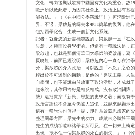
文化，轉向後期以發揮中國固有文化為重心。故19
歐洲所以致此者，乃因其社會上、政治上固有基礎
能效法。」（《在中國公學演說詞》）何況歐洲已
界。不過，梁啟超的歸去來並非簡單的復舊，他在
包括西學化合，生成一個新文化系統。
記者：就像您的新書標題說的，梁啟超一直「在政
失意，才轉而投身學術的。但還有一種說法是，正
梁啟超，也就是那個清華四大導師的梁啟超，寫《
夏曉虹：前面已經說明，梁啟超內心一直存在治學
分，梁啟超的介入政治，可以說是「不忍」之心的
粹出於不可遏制的衝動，是他的「趣味主義」人生
向學問，也不能說由於放棄了政治活動，才成就了
超來說，其作用恰好是相反相成。沒有政治關懷，
勢》這批貫穿「新民」思想的史學名著；而沒有學
政治言論也不會至今仍被人追懷，並越來越顯示出
還有一種說法也值得一提，即作為啟蒙思想家的梁
整理國學方面，梁先生的功力、成績未必勝於王國
先生的成績卻遠非諸學者所可及。在一切未上軌道
出現，抵不住一個梁啟超的死亡的損失。」（《悼