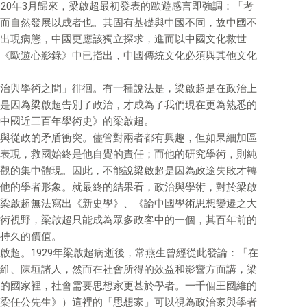
20年3月歸來，梁啟超最初發表的歐遊感言即強調：「考
而自然發展以成者也。其固有基礎與中國不同，故中國不
出現病態，中國更應該獨立探求，進而以中國文化救世
《歐遊心影錄》中已指出，中國傳統文化必須與其他文化
治與學術之間」徘徊。有一種說法是，梁啟超是在政治上
是因為梁啟超告別了政治，才成為了我們現在更為熟悉的
中國近三百年學術史》的梁啟超。
與從政的矛盾衝突。儘管對兩者都有興趣，但如果細加區
表現，救國始終是他自覺的責任；而他的研究學術，則純
觀的集中體現。因此，不能說梁啟超是因為政途失敗才轉
他的學者形象。就最終的結果看，政治與學術，對於梁啟
梁啟超無法寫出《新史學》、《論中國學術思想變遷之大
術視野，梁啟超只能成為眾多政客中的一個，其百年前的
持久的價值。
啟超。1929年梁啟超病逝後，常燕生曾經從此發論：「在
維、陳垣諸人，然而在社會所得的效益和影響方面講，梁
的國家裡，社會需要思想家更甚於學者。一千個王國維的
梁任公先生》）這裡的「思想家」可以視為政治家與學者