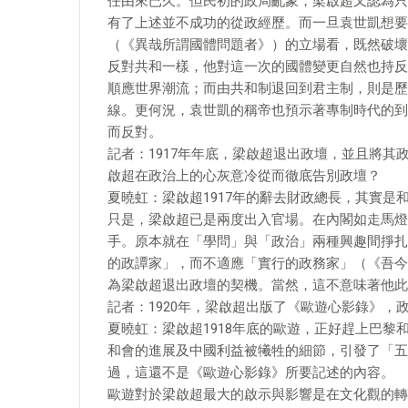
任由來已久。但民初的政局亂象，梁啟超又認為只
有了上述並不成功的從政經歷。而一旦袁世凱想要
（《異哉所謂國體問題者》）的立場看，既然破壞
反對共和一樣，他對這一次的國體變更自然也持反
順應世界潮流；而由共和制退回到君主制，則是歷
線。更何況，袁世凱的稱帝也預示著專制時代的到
而反對。
記者：1917年年底，梁啟超退出政壇，並且將
啟超在政治上的心灰意冷從而徹底告別政壇？
夏曉虹：梁啟超1917年的辭去財政總長，其實
只是，梁啟超已是兩度出入官場。在內閣如走馬燈
手。原本就在「學問」與「政治」兩種興趣間掙扎
的政譚家」，而不適應「實行的政務家」（《吾今
為梁啟超退出政壇的契機。當然，這不意味著他此
記者：1920年，梁啟超出版了《歐遊心影錄》
夏曉虹：梁啟超1918年底的歐遊，正好趕上巴
和會的進展及中國利益被犧牲的細節，引發了「五
過，這還不是《歐遊心影錄》所要記述的內容。
歐遊對於梁啟超最大的啟示與影響是在文化觀的轉