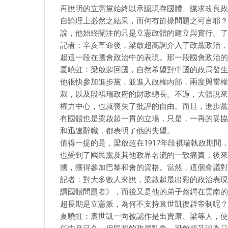
再說明的立憲黨始終以承認現存國體、謀求改良政
自論理上必然之結果，而何有節操問題之可言耶？
說，他始終關注的只是立憲政體的建立與實行。了
記者：辛亥革命後，梁啟超高調介入了政黨政治，
超這一段在國會政治中的表現。那一段國會政治的
夏曉虹：梁啟超回國，自然希望對中國的政局發生
他很快參加進步黨，並進入政權內部，兩度與當權
裁，以及段祺瑞政府的財政總長。不過，大體說來
權力中心，也就喪失了批評的自由。而且，進步黨
有國體也是梁啟超一貫的立場，只是，一再的妥協
和迅速辭職，都表明了他的失望。
值得一提的是，梁啟超在1917年段祺瑞執政期
也受到了國民黨及其他政界名流的一致痛責，後來
國，獲得參加巴黎和會的資格。當然，這個會議對
記者：對大多數人來說，梁啟超最出彩的政治表現
謂國體問題者》，而後又是他的弟子蔡鍔在雲南的
超長期是立憲派，為何不支持袁世凱復辟帝制呢？
夏曉虹：袁世凱一向被認作是出賣康、梁等人，使