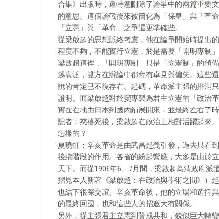
合集》出版時，還特意刪除了論爭中的兩篇重要文
的意思。這個論戰後來被簡化為「保皇」與「革命
「立憲」與「革命」之爭還更準確些。
從梁啟超的思想脈絡考慮，他在論爭開始時提出的
程度不夠，不能實行立憲，於是需要「開明專制」
梁啟超這裡，「開明專制」只是「立憲制」的預備
越廣泛，雙方在辯論中都會有卓見與偏失。這些還
說的肯定已不復存在。起碼，革命派主張的排滿只
證明。而梁啟超對於變專製為君主立憲的「政治革
實在在地由日本到國內鋪展開來，並最終左右了時
記者：慈禧死後，梁啟超在政治上相對活躍起來。
怎樣的？
夏曉虹：辛亥革命是由武昌起義引發，過去只看到
後續階段的作用。各省的紛起響應，大多是由於立
天下。而從1906年6、7月間，梁啟超為清政府
摺見本人新著《梁啟超：在政治與學術之間》）起
也結下很深交誼。辛亥革命後，他的立場和選擇與國
的最終回國，也和這些人的招邀大有關係。
另外，從主張君主立憲到贊成共和，貌似巨大轉變