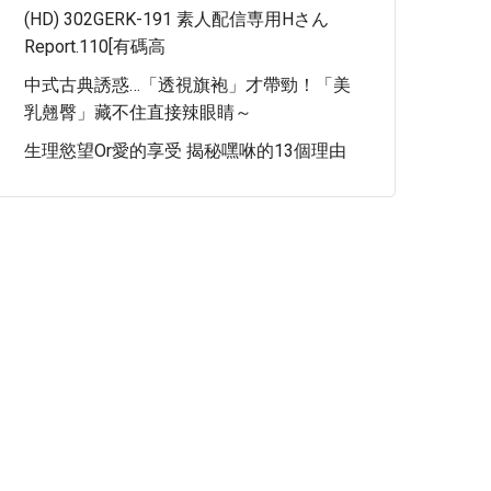
(HD) 302GERK-191 素人配信専用Hさん
Report.110[有碼高
中式古典誘惑…「透視旗袍」才帶勁！「美
乳翹臀」藏不住直接辣眼睛～
生理慾望or愛的享受 揭秘嘿咻的13個理由