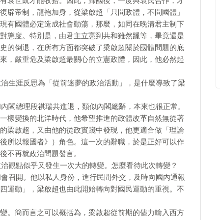
有袁世凱才能收拾。因此，歸國後，一度與袁氏合作，才
復辟帝制，龍袍加身，從梁啟超「只問政體，不問國體」
現有國體必定造成社會動蕩，那麼，如同在晚清君主制下
對態度。特別是，由君主立憲到共和雖然躐等，畢竟還是
史的倒退，在所有方面都突破了梁啟超關於國體問題的底
來，嚴重危及梁啟超最關心的立憲政體，因此，他必然起
其政治生涯反思為「從前迷夢的政治活動」，是什麼導致了梁
是和內閣總理段祺瑞共進退，類似內閣總辭，本來也很正常。
一樣變換的北洋時代，他希望推進的政體改革自然無從著
的梁啟超，又由他的從政實踐中發現，他更適合做「理論
後所以報國者》）角色。這一次的辭職，於是正好可以作
後不再就政治問題發言。
，政治觀點似乎又發生一次大的轉變。怎麼看待此次轉變？
黎和會召開。他以私人身份，進行民間外交，及時向國內通報
四運動」，梁啟超也由此開始轉向對國民運動的重視。不
變。簡而言之可以概括為，梁啟超從前期的儘力輸入西方