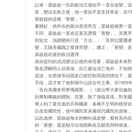
記者：梁啟超一生的政治立場似乎一直在改變，這
派，變法失敗之後，他一度似乎是支持革命，但1
梁啟超的這種「善變」？
夏曉虹：就外在的政治表現而言，梁啟超確實一直
不同，梁啟超一直肯定甚至讚賞「善變」。其實早
則短文，強調變的只是「方法」，「其所以愛國者
變，又隨吾腦識之發達而變」。總之，「善變」是
梁啟超此後的政治選擇。
就你提到的戊戌變法以後的表現看，梁啟超本來對
摯友譚嗣同人頭落地，自己被迫流亡海外，不知歸
是說，在慈禧等頑固派已經控制局面的情況下，梁
手段，這才有了他和孫中山談合作之事。但190
「吾自美國來而夢俄羅斯」（《政治學大家伯倫知
到專制獨裁的體制。其實，除了身臨其境，對美國
華人到了最先進的共和國家，各種不文明的積習依
以改造國民性，使中國民眾具備現代國民的資格，
以此為例，梁啟超每次的轉向或改變，都有其內在
的「善變」還是顯示出他能夠並且願意與時俱進。