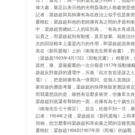
伍了，退化了，與一切的遺老遺少同科了；他如不
偉大處，最足以表示他的光明磊落的人格處便是他
記者：梁啟超與其師康有為在政治上似乎也是衝突
夏曉虹：梁啟超和他的老師康有為之間的矛盾和衝
中，梁啟超曾總結二人的區別為，「有為太有成見
以貫之，而梁啟超則有動搖，直至放棄。就政治分
次的回頭根本上還是內力的作用，即梁啟超游美後
表在《新民叢報》上的《南海先生辨革命書》，對
（梁啟超1903年4月15日《與勉兄書》）相要
當然，康、梁最嚴重的一次分裂是1917年張勳
啟超反對復辟的通電中，斥責「此次首造逆謀之人
電》），把老師康有為一併罵到。從個人道德說，
家前途的層面考量，梁啟超的抉擇無疑更應該肯定
而我還想說的是，雖然有這麼多衝突，但像章太炎
梁啟超到底還有尊師的一面，在康有為七十歲生日
《南海先生七十壽言》。並且，此後不到一月，康
記者：1904年之後，梁啟超在《新民叢報》上
領袖，您怎麼看待梁啟超和革命黨之間的這種意識
夏曉虹：梁啟超1906到1907年與《民報》的論