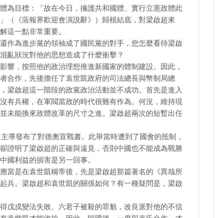
體為目標：「故在今日，擁護共和國體、實行立憲政體此
」（《蒞報界歡迎會演說辭》）歸根結底，對梁啟超來
解這一點非常重要。
還作為進步黨的領袖成了國民黨的對手，您怎麼看待梁啟
混亂狀況對他的思想造成了什麼衝擊？
影響，按照他的政治理想推進新國家的體制建設。因此，
者合作，先後擔任了袁世凱政府的司法總長與幣制局總
，梁啟超這一階段的政黨政治活動並不成功。首先是進入
沒有兵權，在軍閥當政的時代很難有作為。何況，維持現
並未能換來政體改革的尺寸之進。梁啟超兩次的短暫出任
間，主導發布了對德奧宣戰書。此舉當時遭到了國會的抵制，
卻證明了梁啟超的正確與遠見，否則中國也不能成為戰勝
中國利益的損害是另一回事。
應當是在袁世凱稱帝後，先是梁啟超那篇著名的《異哉所
起兵。梁啟超和袁世凱的關係如何？有一種疑問是，梁啟
得戊戌變法失敗、六君子被殺的罪魁，改良派對他的不信