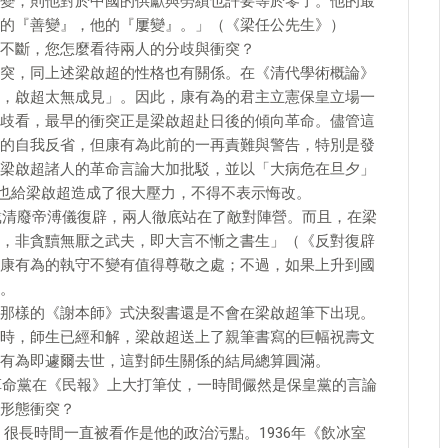
變，則他對於中國的供獻與勞績也許要等於零了。他的最
的『善變』，他的『屢變』。」（《梁任公先生》）
不斷，您怎麼看待兩人的分歧與衝突？
突，同上述梁啟超的性格也有關係。在《清代學術概論》
，啟超太無成見」。因此，康有為的君主立憲保皇立場一
歧看，最早的衝突正是梁啟超赴日後的傾向革命。儘管這
的自我反省，但康有為此前的一再責難與警告，特別是發
梁啟超諸人的革命言論大加批駁，並以「大病危在旦夕」
挾，也給梁啟超造成了很大壓力，不得不表示悔改。
擁戴清廢帝溥儀復辟，兩人徹底站在了敵對陣營。而且，在梁
，非貪黷無厭之武夫，即大言不慚之書生」（《反對復辟
康有為的執守不變有值得尊敬之處；不過，如果上升到國
。
那樣的《謝本師》式決裂書還是不會在梁啟超筆下出現。
時，師生已經和解，梁啟超送上了親筆書寫的巨幅祝壽文
有為即遽爾去世，這對師生關係的結局總算圓滿。
和革命黨在《民報》上大打筆仗，一時間儼然是保皇黨的言論
形態衝突？
戰，很長時間一直被看作是他的政治污點。1936年《飲冰室