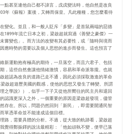
一點甚至連他自己都不諱言，戊戌變法時，他自然是改良
903年《蘇報》案後，又轉而保皇。凡此種種，您怎麼看待
在變化。並且，和一般人貶斥「多變」是首鼠兩端的惡德
在1899年流亡日本之初，梁啟超就寫過《善變之豪傑》一
未嘗變也」。而方法的改變有其必要性，或「隨時與境而
因應時勢的需要以及個人思想的進步而發生。這也預言了
維新運動抱有極高的期待，一旦落空，而且六君子、包括
期，這些自然會讓他情緒激憤，容易和革命派靠攏。也就
啟超認為改良的道路已走不通，因此必須採取激進的革命
3年梁啟超遊歷美國的觀感，使他的思想又發生了轉變。所謂
理之學說》），似乎一下子又從他所嚮往的民主共和退回
的認識更深入之外，一個重要的原因是梁啟超發現，儘管
然存在。所以，問題仍然回到「新民」，即需要開通民智
而單憑革命並不能達成這個目標。
理路，需要具體的分析。不過，從大致的軌跡看，梁啟超
我覺得鄭振鐸的說法最精彩：「他如頑執不變，便早已落