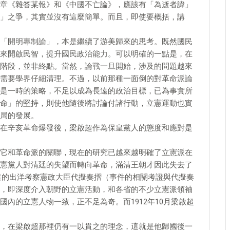
章《雜答某報》和《中國不亡論》，應該有「為逝者諱」
」之爭，其實並沒有這麼簡單。而且，即使要概括，講
「開明專制論」，本是繼續了游美歸來的思考。既然國民
來開啟民智，提升國民政治能力。可以明確的一點是，在
階段，並非終點。當然，論戰一旦開始，涉及的問題越來
需要學界仔細清理。不過，以前那種一面倒的對革命派論
是一時的策略，不足以成為長遠的政治目標，已為事實所
命」的堅持，則使他隨後將討論付諸行動，立憲運動也實
局的發展。
在辛亥革命爆發後，梁啟超作為保皇黨人的態度和應對是
它和革命派的關聯，現在的研究已越來越明確了立憲派在
憲黨人對清廷的失望而轉向革命，滿清王朝才因此失去了
派遣的出洋考察憲政大臣代擬奏摺（事件的相關考證與代擬奏
，即深度介入朝野的立憲活動，和各省的不少立憲派領袖
內的立憲人物一致，正不足為奇。而1912年10月梁啟超
，在梁啟超那裡仍有一以貫之的理念，這就是他歸國後一