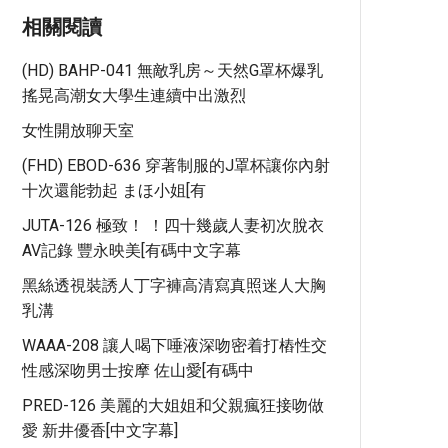
相關閱讀
(HD) BAHP-041 無敵乳房～天然G罩杯爆乳
搖晃高潮女大學生連續中出激烈
女性開放聊天室
(FHD) EBOD-636 穿著制服的J罩杯讓你內射
十次還能勃起 まほ小姐[有
JUTA-126 極致！ ！四十幾歲人妻初次脫衣
AV記錄 豐永映美[有碼中文字幕
黑絲透視裝誘人丁字褲高清寫真照迷人大胸
乳溝
WAAA-208 讓人喝下唾液深吻密着打樁性交
性感深吻男士按摩 佐山愛[有碼中
PRED-126 美麗的大姐姐和父親瘋狂接吻做
愛 新井優香[中文字幕]