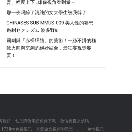
臀」幅度上下…雄偉視角看到暈～
那一夜喝醉了清純的女大學生被我幹了
CHINASES SUB MMUS-009 美人性的妄想
過剰セクシズム 波多野結
國劇與「赤裸胴體」的藝術！一絲不掛的極
致火辣與京劇的絕妙結合，最狂妄視覺饗
宴！
房視頻
七八情色電影免費下載
微信色聊女號碼
.
.
.
173 live免費視訊
真愛旅舍視頻聊天室
.
.
色情視訊