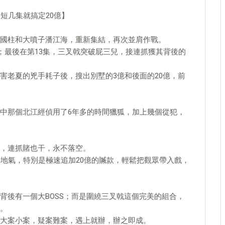
短几集就搞定20億】
國柱和大噴子潘江海，重新集結，再次並肩作戰。
；最後在第13集，三叉戟突破屁三兒，接連抓獲其背後的
害老夏的兇手耗子後，搜出別墅的3億和後面的20億，前
中那個北江經偵用了6年多的時間獵狐，加上幾個從犯，
，連抓賭也干，永不落空。
接地氣，特別是極速追加20億的贓款，輕鬆把觀眾帶入戲，
背後有一個大BOSS；而是圍繞三叉戟這個完美的組合，
。
大案小案，疑案難案，遇上就辦，辦之即成。