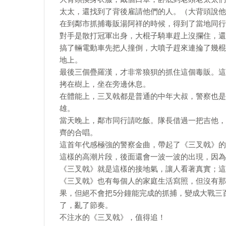
太太，還找到了背後雇請他們的人。（大背頭說他
在到鄰市抓捕毒販湯阿祥的時候，得到了當地同行
對手是散打冠軍出身，大棍子騎車趕上沒攔住，還
搞了輛電動車先把人撞倒，大噴子趕來連掄了幾棍
地上。
最後三個疊羅漢，才非常狼狽的抓住這個毒販。這
拷在樹上，坐在旁邊休息。
在體能上，三叉戟都是普通的中年大叔，警察也是
雄。
當天晚上，鄰市同行請吃飯。隊長借過一把吉他，
齊的合唱。
這首年代感極強的警察金曲，帶起了《三叉戟》的
這樣的高潮片段，後面還會一波一波的出現，因為
《三叉戟》就是這樣的接地氣，讓人看著真實；這
《三叉戟》也有每個人的家庭生活寫照，但沒有那
果，但絕不會把5分鐘能完成的抓捕，變成大戰三
了，亂了節奏。
不注水的《三叉戟》，值得追！