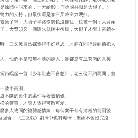
是徐國柱叫來的，一天給80，而徐國柱就是大棍子。）
警力的支持，但最後還是靠三叉戟全力硬扛。
被搶了車；大噴子半路偷襲也沒攔住，也被干倒；大背頭
子，大背頭又一個暖水瓶砸中後腦，大棍子才衝上來鎖在
時，三叉戟自己都覺得不好意思，才趕在同行趕到前把人
人。他們不是戰無不勝的超人，卻都是有血有肉的真英
當街唱起一首《少年壯志不言愁》，老三位不約而同，整
一波小高潮。
還不斷的更牛的案件等著被偵破。
樣的警察，才讓人覺得可敬可愛。
麼多人物間的複雜感情線；每個案子都有清晰的前因後
百回合；《三叉戟》劇情中也有煽情，但絕不會沒完沒