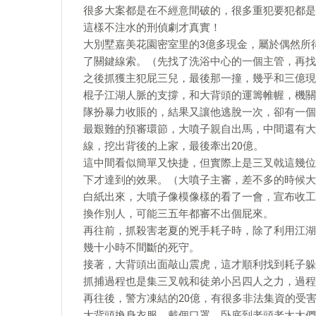
很多大案都是在不經意間破的，很多重犯要犯都是
這樣不注水的刑偵劇才真實！
大別墅嘉美花園密室里的3億多現金，屬於偶然所
了關鍵線索。（先找了洗浴中心的一個主管，再找
之後抓獲主犯屁三兒，最後那一撞，幾乎和三億現
棍子江湖人脈的支撐，和大背頭的運籌帷幄，機關
隊扮暴力收賬的，結果又讓他逃脫一次，卻有一個
最艱難的預審環節，大噴子親自出馬，中間還有大
線，挖出背後的上家，最後牽出20億。
這中間看似簡單又快捷，但實際上是三叉戟這幾位
下才達到的效果。（大噴子主審，差不多的時候大
白紙出來，大噴子像模像樣的看了一會，宣布收工
換作別人，可能三五年都審不出個屁來。
再往前，抓殺害老夏的兇手耗子時，除了利用江湖
幾十小時不間斷的死守。
接著，大背頭出面敲山震虎，這才順利找到耗子躲
抓捕過程也是集三叉戟和徒弟小呂四人之力，過程
再往後，警方凍結的20億，有很多非法集資的受
大背頭換身衣服，戴個口罩，卧底到老頭老太太們