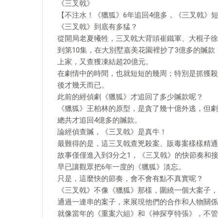
《三叉戟》
【不注水！《獵狐》6年追回4億多，《三叉戟》短
《三叉戟》到底有多猛？
從開局老夏犧牲，三叉戟大背頭崔鐵軍、大棍子徐
到第10集，在大別墅嘉美花園裡抄了3億多的贓款
上家，又查獲凍結超20億元。
在劇情中的時間，也就短短的幾周；特別是抓獲殺
後才幾天而已。
此前的經偵劇《獵狐》才追回了多少贓款呢？
《獵狐》王柏林的原型，是貪了幾十億外逃，但劇
總共才追回4億多的贓款。
論經偵查贓，《三叉戟》是真牛！
最難得的是，這三叉戟查兇殺案、販毒案樣樣精通
故事僅僅進入到3分之1，《三叉戟》的快節奏和
早已讓觀眾把6年一度的《獵狐》淡忘。
只是，這麼快的節奏，會不會有點不真實呢？
《三叉戟》不像《獵狐》那樣，圍繞一個大案子，
通過一連串的案子，來展現他們的合作和人物關係
就像當年的《重案六組》和《神探亨特張》，不管