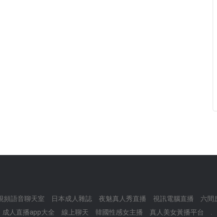
視頻語音聊天室
日本成人雜誌
夜魅真人秀直播
視訊電腦直播
六間
成人直播app大全
線上聊天
韓國性感女主播
真人美女黃播平台
.