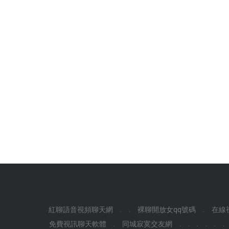
紅聊語音視頻聊天網
.
.
裸聊開放女qq號碼
.
在線
免費視訊聊天軟體
.
同城寂寞交友網
.
.
.
.
.
.