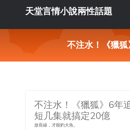
天堂言情小說兩性話題
不注水！《獵狐
不注水！《獵狐》6年
短几集就搞定20億
放長線，才能釣大魚。