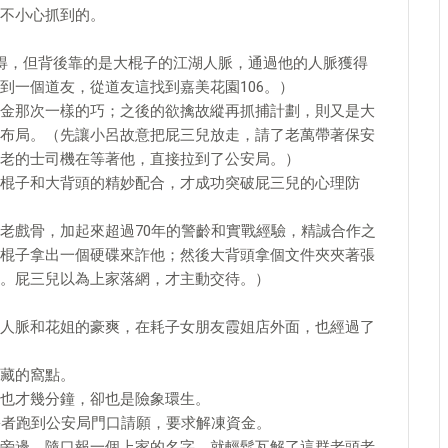
不小心抓到的。
得，但背後靠的是大棍子的江湖人脈，通過他的人脈獲得
到一個道友，從道友這找到嘉美花園106。）
金那次一樣的巧；之後的欲擒故縱再抓捕計劃，則又是大
布局。（先讓小呂故意把屁三兒放走，請了老萬帶著保安
老的士司機在等著他，直接拉到了公安局。）
棍子和大背頭的精妙配合，才成功突破屁三兒的心理防
老戲骨，加起來超過70年的警齡和實戰經驗，精誠合作之
棍子拿出一個硬碟來詐他；然後大背頭拿個文件夾夾著張
。屁三兒以為上家落網，才主動交待。）
人脈和花姐的豪爽，在耗子女朋友霞姐店外面，也經過了
藏的窩點。
也才幾分鐘，卻也是險象環生。
害者跑到公安局門口請願，要求解凍資金。
旁邊，隨口報一個上家的名字，就輕鬆瓦解了這群老頭老