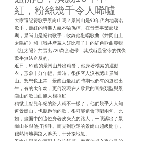
紅，粉絲幾千令人唏噓
大家還記得歌手景崗山嗎？景崗山是90年代內地著名
歌手，最紅的時期人氣不輸孫楠。在音樂事業巔峰
期，景崗山是暢銷歌手，收錄他翻唱歌曲《井岡山上
太陽紅》和《我共產黨人好比種子》的紅色歌曲專輯
《紅太陽》共賣出720萬盒磁帶，其成就是當今的偶像
歌手無法企及的。
近日，52歲的景崗山外出就餐，他身著樸素的運動
衣，形象十分年輕。當時，很多客人沒有認出景崗
山。想想也正常，景崗山最紅的時期他們有的還沒出
生，有的太年幼，更何況現在人欣賞的音樂類型與景
崗山的歌曲曲風大相徑庭。
稍微上點兒年紀的路人就不一樣了，他們幾乎人人知
道景崗山，也聽過他的歌，很可能還會哼唱兩句。比
如，畫面中的這位身著皮夾克的路人，一眼認出了景
崗山並跟他打招呼。而見到歌迷的景崗山超級開心，
很熱情地與路人聊天，十分接地氣。