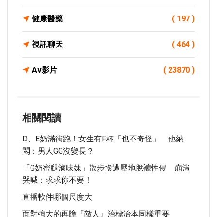
健康醫藥
( 197 )
視訊聊天
( 464 )
Av影片
( 23870 )
相關閱讀
D、E奶滿街跑！女生有F杯「也不奇怪」 他納
悶：男人GG沒變長？
「G奶蜜腿滷味妹」散步慘遭壓地脫褲性侵 崩潰
哭喊：求求你不要！
直播軟件哪個尺度大
面對強大的再障『敵人』治標治本同樣重要