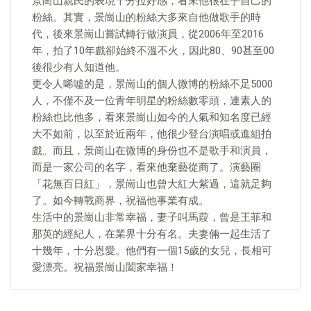
景崗山親民的表現十分拉好感，看來他很在乎自己的
粉絲。其實，景崗山的粉絲大多來自他做歌手的時
代，後來景崗山嘗試轉行做演員，從2006年至2016
年，拍了10年戲卻始終不溫不火，因此80、90甚至00
後很少有人知道他。
更令人唏噓的是，景崗山的個人微博的粉絲不足5000
人，不僅不及一位青年明星的粉絲數零頭，連素人的
粉絲也比他多，看來景崗山如今的人氣和知名度已經
大不如前，以至於近兩年，他很少登台演唱或進組拍
戲。而且，景崗山在微博的身份也不是歌手和演員，
而是一家公司的名字，看來他棄藝從商了。演藝圈
「花無百日紅」，景崗山也曾大紅大紫過，這就足夠
了。如今轉戰商界，祝福他事業有成。
生活中的景崗山非常幸福，妻子叫馬葭，曾是王菲和
那英的經紀人，在業界十分有名。夫妻倆一起生活了
十幾年，十分恩愛。他們有一個15歲的女兒，長相可
愛漂亮。祝福景崗山闔家幸福！