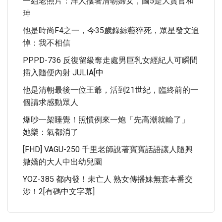
一組老照片：洋人摟著清朝婦女，圖5是大貪官和
珅
他是時尚f4之一，今35歲錄綜藝猝死，眾星發文追
悼：我不相信
PPPD-736 反復留級奪走處男巨乳女經紀人可瞬間
插入隨便內射 JULIA[中
他是清朝最後一位王爺，活到21世紀，臨終前的一
個請求感動眾人
爆吵一架睡覺！照慣例來一炮「先高潮就輸了」
她樂：氣都消了
[FHD] VAGU-250 千里老師說著寶寶話語讓人隨興
撒嬌的大人中出幼兒園
YOZ-385 都內發！未亡人 熟女傳播妹無套本番交
涉！2[有碼中文字幕]