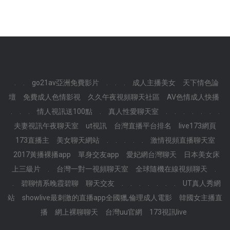
.
.
go21av亞洲免費影片
.
.
.
成人主播美女
天下情色論
壇
免費成人色情影視
久久午夜視頻聊天社區
AV色情成人快播
.
.
.
情人視訊送100點
.
真人性愛聊天室
.
.
.
.
.
.
.
夫妻視訊午夜聊天室
ut視訊
台灣直播平台排名
live173網頁
173直播主
美女聊天網站
.
.
.
.
.
激情視頻直播聊天室
2017黃播裸播app
單身交友app
愛妃網台灣聊天
日本美女床
上三級片
.
台灣一對一視頻聊天室
全球隨機在線視頻聊天
.
.
碧聊情系晚霞碧聊
聊天交友
.
.
.
.
.
.
.
UT真人秀網
站
showlive最刺激的直播app全國獵,倫理成人電影
韓國女主播直
播
網上裸聊聊天
台灣uu官網
173視訊live