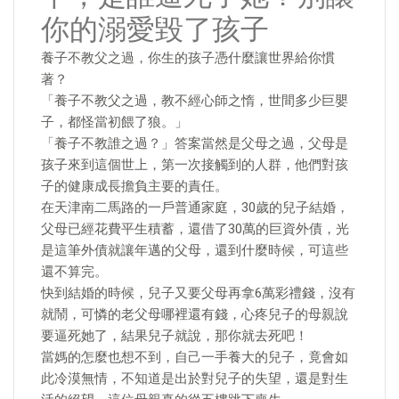
你的溺愛毀了孩子
養子不教父之過，你生的孩子憑什麼讓世界給你慣
著？
「養子不教父之過，教不經心師之惰，世間多少巨嬰
子，都怪當初餵了狼。」
「養子不教誰之過？」答案當然是父母之過，父母是
孩子來到這個世上，第一次接觸到的人群，他們對孩
子的健康成長擔負主要的責任。
在天津南二馬路的一戶普通家庭，30歲的兒子結婚，
父母已經花費平生積蓄，還借了30萬的巨資外債，光
是這筆外債就讓年邁的父母，還到什麼時候，可這些
還不算完。
快到結婚的時候，兒子又要父母再拿6萬彩禮錢，沒有
就鬧，可憐的老父母哪裡還有錢，心疼兒子的母親說
要逼死她了，結果兒子就說，那你就去死吧！
當媽的怎麼也想不到，自己一手養大的兒子，竟會如
此冷漠無情，不知道是出於對兒子的失望，還是對生