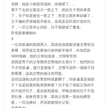
包辦，他從小樣樣現成的，依賴慣了。」
看不下去的父親這才一怒之下，把給兒子買的車賣
了，兒子知道後也一怒之下，把老父親的車給砸了，
父子倆的矛盾徹底升級化，這就是花巨資打造的兒
子，一旦父母停止供給，兒子就變成了魔鬼。
對母親拳腳相向
4.
一位30多歲的順德男人，因為造假駕駛證被交警依法
查獲，按照規定是要做行政拘留半個月，外加罰款
5000塊錢，他的父母知道後，大鬧車管所。
原因是男子的父母覺得交警做的太過分了，他們的兒
子才30多歲，還只是個孩子，交警不該對一個孩子罰
那麼重，認為交警的做法有問題。
這些話讓執法的交警當時就蒙圈了，30多歲還是個孩
子？這是掂著奶瓶來開車麽？兒子造了假當父母的不
但不批評兒子，還這樣袒護他，早晚這樣的兒子不危
害社會，就會危害父母，因為父母要一直給他擦屁
股，一旦沒擦好，矛頭就會指向父母。