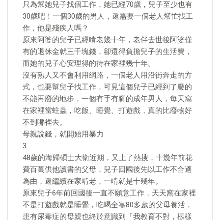
只為幫她兒子找個工作，她已經70歲，兒子至少也有
30歲吧！一個30歲的男人，還需要一個老人幫忙找工
作，他是殘疾人嗎？
原來阿婆的兒子已經啃老幾十年，老伴去世後阿婆僅
有的退休金就三千塊錢，卻還得負擔兒子的生活費，
而她的兒子心安理得的待在家裡幾十年。
沒有熟人又不會利用網路，一個老人用沿街奔走的方
式，也要幫兒子找工作，可見這個兒子已經到了廢的
不能再廢的地步，一個有手有腳的成年男人，每天窩
在家裡當蛀蟲，吃飯、睡覺、打遊戲，真的比廢物好
不到哪裡去。
母親說錢，就開始用暴力
3.
48歲的海歸碩士大衛近期，又上了熱搜，十幾年前花
費百萬供他讀書的父母，兒子回國後先以工作不合適
為由，還繼續在家啃老，一啃就是十幾年。
原來兒子6年前回國後一直不願意工作，天天窩在家裡
不是打遊戲就是睡覺，吃喝全靠80多歲的父母養活，
患有尿毒症的母親也終於意識到「我教育不對，樣樣