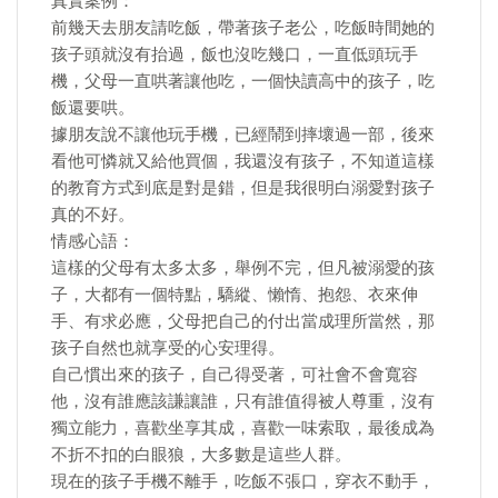
真實案例：
前幾天去朋友請吃飯，帶著孩子老公，吃飯時間她的
孩子頭就沒有抬過，飯也沒吃幾口，一直低頭玩手
機，父母一直哄著讓他吃，一個快讀高中的孩子，吃
飯還要哄。
據朋友說不讓他玩手機，已經鬧到摔壞過一部，後來
看他可憐就又給他買個，我還沒有孩子，不知道這樣
的教育方式到底是對是錯，但是我很明白溺愛對孩子
真的不好。
情感心語：
這樣的父母有太多太多，舉例不完，但凡被溺愛的孩
子，大都有一個特點，驕縱、懶惰、抱怨、衣來伸
手、有求必應，父母把自己的付出當成理所當然，那
孩子自然也就享受的心安理得。
自己慣出來的孩子，自己得受著，可社會不會寬容
他，沒有誰應該謙讓誰，只有誰值得被人尊重，沒有
獨立能力，喜歡坐享其成，喜歡一味索取，最後成為
不折不扣的白眼狼，大多數是這些人群。
現在的孩子手機不離手，吃飯不張口，穿衣不動手，