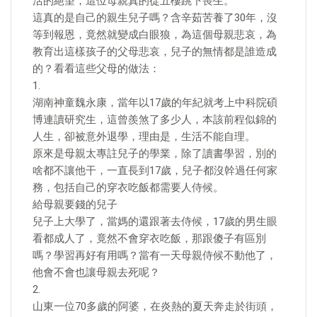
活的絕望，這位母親真的從五樓跳下喪生。
這真的是自己的親生兒子嗎？含辛茹苦養了30年，沒
等到報恩，竟然就變成白眼狼，為這個母親悲哀，為
教育出這樣孩子的父母悲哀，兒子的無情都是誰造成
的？看看這些父母的做法：
1.
湖南神童魏永康，當年以17歲的年紀就考上中科院碩
博連讀研究生，這曾羨煞了多少人，本該前程似錦的
人生，卻被意外退學，理由是，生活不能自理。
原來是母親太專註兒子的學業，除了讀書學習，別的
啥都不讓他干，一直長到17歲，兒子都沒幹過任何家
務，包括自己的穿衣吃飯都需要人侍候。
給母親要錢的兒子
兒子上大學了，當媽的還跟著去侍候，17歲的男生眼
看都成人了，竟然不會穿衣吃飯，那跟傻子有區別
嗎？學習再好有用嗎？當有一天母親侍候不動他了，
他會不會也讓母親去死呢？
2.
山東一位70多歲的阿婆，在炎熱的夏天奔走於街頭，