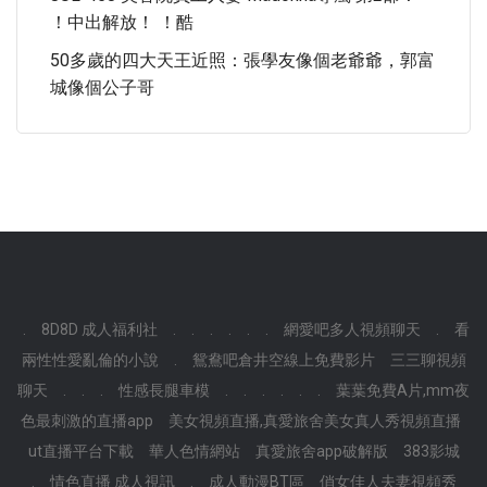
！中出解放！ ！酷
50多歲的四大天王近照：張學友像個老爺爺，郭富
城像個公子哥
.
8D8D 成人福利社
.
.
.
.
.
.
網愛吧多人視頻聊天
.
看
兩性性愛亂倫的小說
.
鴛鴦吧倉井空線上免費影片
三三聊視頻
聊天
.
.
.
性感長腿車模
.
.
.
.
.
.
葉葉免費A片,mm夜
色最刺激的直播app
美女視頻直播,真愛旅舍美女真人秀視頻直播
ut直播平台下載
華人色情網站
真愛旅舍app破解版
383影城
.
情色直播 成人視訊
.
成人動漫BT區
俏女佳人夫妻視頻秀