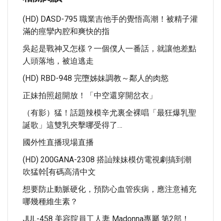
(HD) DASD-795 職業吉他手的覺悟高潮！被精子灌
滿的痙攣內腔和爽快的指
吳起是戰神又怎樣？一個僕人一番話，就讓他差點
人頭落地，被迫逃走
(HD) RBD-948 完墮姊妹調教～鄰人的肉慾
正妹拍照超開放！「中空還穿開岔衣」
（有影）猛！話題辣模辛尤裏全裸唱「最狂爆乳聖
誕歌」這雙乳夾擊哪受得了…
國外性直播現場直播
(HD) 200GANA-2308 搭訕辣妹模仿電視劇搞到潮
吹猛幹[有碼高清中文
想要防止動脈硬化，預防心血管疾病，應注意補充
哪幾種維生素？
JUL-458 美容院員工人妻 Madonna專屬 第2部！