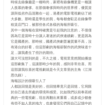
時候去錄像廳是一種時尚，家裡有錄像機更是一種讓
人羨慕的奢侈。在那個奢侈與時尚的世界裡，優質資
源與低劣作品混雜在一起，港產的電影電視劇佔了絕
大多數。那時還是學生的我，每每都會駐足在錄像帶
租賃店門口，被那些各式各樣的海報所吸引。
其中一個海報在當時確實是引起我的注意的，不僅僅
因為它是當時十分讓人著迷的武俠連續劇，更是因為
它是國產的。那時候，國產武俠劇普遍質量不高，沒
有港台的好看，但這部劇的海報卻製作的武俠味道十
足，讓我產生了些許的期待。
讓大可沒想到的是，不久之後，電視里竟然開始播放
這部劇集了，這讓那時少年的我，感到非常欣喜。而
這部讓我欣喜的電視劇就是今天文章里的主角《江湖
恩仇錄》。
海報設計的很吸引人了
人都說回憶是美好的，但回憶畢竟只是回憶，它局限
於自己過去所處的環境和感受。比如我們以前奉若經
典的一些電視劇，現在再翻出來重看，或多或少都會
有些不如人意的地方，也會發現它們與自己記憶中的