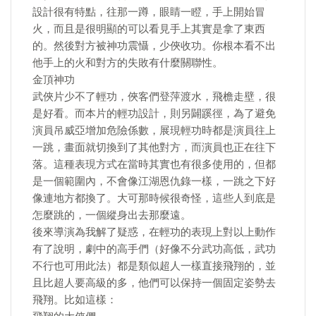
設計很有特點，往那一蹲，眼睛一瞪，手上開始冒
火，而且是很明顯的可以看見手上其實是拿了東西
的。然後對方被神功震懾，少俠收功。你根本看不出
他手上的火和對方的失敗有什麼關聯性。
金頂神功
武俠片少不了輕功，俠客們登萍渡水，飛檐走壁，很
是好看。而本片的輕功設計，則另闢蹊徑，為了避免
演員吊威亞增加危險係數，展現輕功時都是演員往上
一跳，畫面就切換到了其他對方，而演員也正在往下
落。這種表現方式在當時其實也有很多使用的，但都
是一個範圍內，不會像江湖恩仇錄一樣，一跳之下好
像連地方都換了。大可那時候很奇怪，這些人到底是
怎麼跳的，一個縱身出去那麼遠。
後來導演為我解了疑惑，在輕功的表現上對以上動作
有了說明，劇中的高手們（好像不分武功高低，武功
不行也可用此法）都是類似超人一樣直接飛翔的，並
且比超人要高級的多，他們可以保持一個固定姿勢去
飛翔。比如這樣：