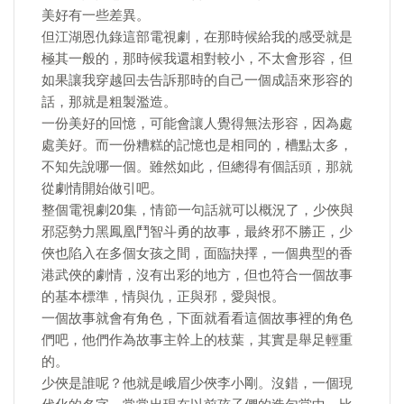
美好有一些差異。
但江湖恩仇錄這部電視劇，在那時候給我的感受就是
極其一般的，那時候我還相對較小，不太會形容，但
如果讓我穿越回去告訴那時的自己一個成語來形容的
話，那就是粗製濫造。
一份美好的回憶，可能會讓人覺得無法形容，因為處
處美好。而一份糟糕的記憶也是相同的，槽點太多，
不知先說哪一個。雖然如此，但總得有個話頭，那就
從劇情開始做引吧。
整個電視劇20集，情節一句話就可以概況了，少俠與
邪惡勢力黑鳳凰鬥智斗勇的故事，最終邪不勝正，少
俠也陷入在多個女孩之間，面臨抉擇，一個典型的香
港武俠的劇情，沒有出彩的地方，但也符合一個故事
的基本標準，情與仇，正與邪，愛與恨。
一個故事就會有角色，下面就看看這個故事裡的角色
們吧，他們作為故事主幹上的枝葉，其實是舉足輕重
的。
少俠是誰呢？他就是峨眉少俠李小剛。沒錯，一個現