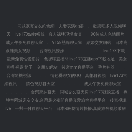
.
.
同城寂寞交友約會網
夫妻表演qq群
.
歡樂吧多人視頻聊
天
live173點數帳號
真人裸聊現場表演
.
90後成人色情圖片
成人午夜免費聊天室
.
9158熱舞聊天室
結婚交友網站
日本高
跟鞋美女視頻
.
台灣視訊辣妹
.
.
.
.
.
.
.
live173下載
最新免費性愛影片
色裸聊直播間,live173直播app下載地址
美女
直播 裸露 奶子
交朋友網站
後宮mm直播平台
毛片神器
.
.
台灣隨機視訊
.
.
.
情色裸聊女的QQ
真想聊視頻
live173官
網視訊
.
情色視頻聊天室
.
.
.
.
.
成人午夜免費聊天室
.
.
.
.
.
.
台灣辣妹聊天
同城交友聊天房,live173裸脫直播
裸
聊室同城床友交友,台灣最火夜間直播真愛旅舍直播平台
後宮視訊
live
一對一付費聊天平台
日本R級劇情片快播,真愛旅舍視頻破解