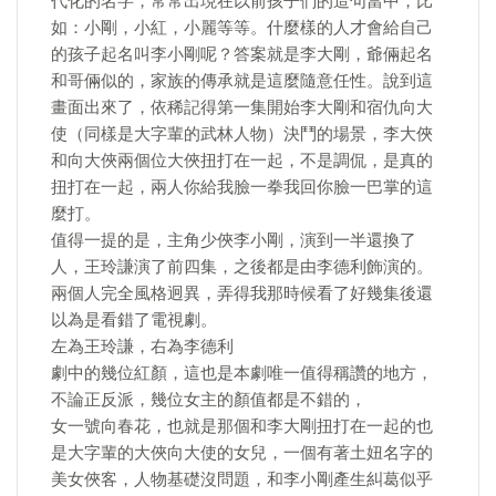
代化的名字，常常出現在以前孩子們的造句當中，比
如：小剛，小紅，小麗等等。什麼樣的人才會給自己
的孩子起名叫李小剛呢？答案就是李大剛，爺倆起名
和哥倆似的，家族的傳承就是這麼隨意任性。說到這
畫面出來了，依稀記得第一集開始李大剛和宿仇向大
使（同樣是大字輩的武林人物）決鬥的場景，李大俠
和向大俠兩個位大俠扭打在一起，不是調侃，是真的
扭打在一起，兩人你給我臉一拳我回你臉一巴掌的這
麼打。
值得一提的是，主角少俠李小剛，演到一半還換了
人，王玲謙演了前四集，之後都是由李德利飾演的。
兩個人完全風格迥異，弄得我那時候看了好幾集後還
以為是看錯了電視劇。
左為王玲謙，右為李德利
劇中的幾位紅顏，這也是本劇唯一值得稱讚的地方，
不論正反派，幾位女主的顏值都是不錯的，
女一號向春花，也就是那個和李大剛扭打在一起的也
是大字輩的大俠向大使的女兒，一個有著土妞名字的
美女俠客，人物基礎沒問題，和李小剛產生糾葛似乎