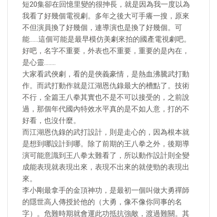
短20集卻在回憶里變的很抻長，就是因為我一度以為
我看了好幾個電視劇。多年之後大可手癢一搜，原來
不但演員換了好幾個，連導演也是換了好幾個。可
能……這個可能是最早模仿美劇來拍的國產電視劇吧。
好吧，名字不重要，外表也不重要，重要的是內在，
是心靈……..
大家看武俠劇，看的是俠義豪情，是熱血沸騰武打動
作。而武打動作就是江湖恩仇錄最大的槽點了。技術
不行，全篇王八拳其實也不是不可以接受的，之前說
過，那個年代國內特效水平真的是不如人意，打的不
好看，也沒什麼。
而江湖恩仇錄的武打設計，則是走心的，因為根本就
是想到哪設計到哪。除了前期的王八拳之外，後期導
演可能意識到王八拳太難看了，所以動作設計則全變
成能表現就表現出來，表現不出來的就使勁的表現出
來。
李小剛最拿手的金頂神功，是最初一個叫做大勇禪師
的隱世高人傳授於他的（大勇，像不像你同事的名
字）。危難時期就會運此功抵抗強敵，渡過難關。其