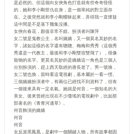
是必然的。但這個向女俠角色打造就有些奇奇怪怪
的，她和李小剛世仇在身，是一個單純的對立面存
在。之後突然就和李小剛曖昧起來，弄得我一直懷疑
這中間是不是落下幾集沒播。
女俠向春花，顏值非常不錯。扮演者叫陳萍
女二號是鬼教公主，名叫嬌嬌，又一個莫名其妙的名
字，諸如這樣的名字還有聰聰、梅梅和秀秀（這個秀
秀還是一代教主，最後和李小剛雙宿雙飛了），很像
寵物的名字。更莫名其妙的是嬌嬌這一角色是三個人
分別扮演的，趕上西天取經的唐長老了。男一號換，
女二號也換，當時看這電視劇，基本屬於一看一愣。
三個嬌嬌扮演者中，有兩位已經找不到資料了，但有
一個後來具有一定名氣。她就是何音，一個知名的大
美女。後來曾經出現在不少瓊瑤的電視劇中，比如那
部著名的《青青河邊草》。
何音飾演的嬌嬌
何音
何音
女反派黑鳳凰，是劇中一個關鍵人物，所有故事都因