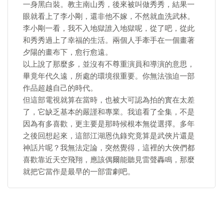
一身黑白裝。教主南山秀，後來被叫做秀秀，結果一
眼就看上了李小剛，還非他不嫁，不然就血洗武林。
李小剛一看，我不入地獄誰入地獄呢，從了吧，從此
和秀秀過上了幸福的生活。兩個人手牽手在一個畫著
夕陽的畫布下，愈行愈遠。
以上說了那麼多，並沒有不尊重演員和導演的意思，
畢竟年代久遠，所處的環境很重要。你無法強迫一部
作品超越自己的時代。
但這部電視就算在當時，也被大可認為拍的實在太差
了，它缺乏基本的嚴謹和專業。我追看了全集，不是
因為有多喜歡，更主要是那時候根本無從選擇。多年
之後回想起來，這部江湖恩仇錄究竟算是武俠片還是
神話片呢？我無法定論，突然覺得，這裡的大俠們都
喜歡靠近天空飛翔，應該偶爾能聽見雷聲轟鳴，那麼
就把它當作是最早的一部雷劇吧。