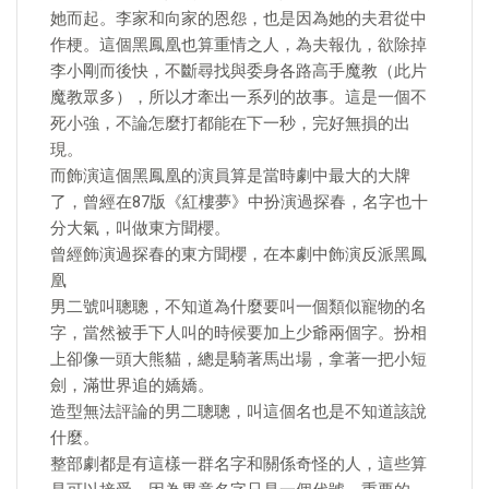
她而起。李家和向家的恩怨，也是因為她的夫君從中
作梗。這個黑鳳凰也算重情之人，為夫報仇，欲除掉
李小剛而後快，不斷尋找與委身各路高手魔教（此片
魔教眾多），所以才牽出一系列的故事。這是一個不
死小強，不論怎麼打都能在下一秒，完好無損的出
現。
而飾演這個黑鳳凰的演員算是當時劇中最大的大牌
了，曾經在87版《紅樓夢》中扮演過探春，名字也十
分大氣，叫做東方聞櫻。
曾經飾演過探春的東方聞櫻，在本劇中飾演反派黑鳳
凰
男二號叫聰聰，不知道為什麼要叫一個類似寵物的名
字，當然被手下人叫的時候要加上少爺兩個字。扮相
上卻像一頭大熊貓，總是騎著馬出場，拿著一把小短
劍，滿世界追的嬌嬌。
造型無法評論的男二聰聰，叫這個名也是不知道該說
什麼。
整部劇都是有這樣一群名字和關係奇怪的人，這些算