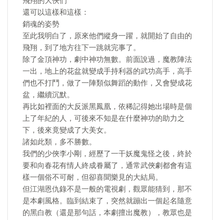
飛翔的大俠們
還可以這樣和這樣：
銷魂的姿勢
至此我明白了，原來他們縱身一躍，就開始了自由的
飛翔，到了地方往下一跳就完事了。
除了金頂神功，劇中神功無數。前面說過，魔教陣法
一出，地上的花盆就變成手持利器的武功高手，高手
們也不打鬥，做了一陣類似舞蹈的動作，又會變成花
盆，繼續沉默。
再比如裡面的大反派黑鳳凰，依稀記得她出場時是個
上了年紀的人，可後來不知是在什麼神功的助力之
下，後來竟變成了大美女。
諸如此類，多不勝數。
我們的少俠李小剛，經歷了一干妖魔鬼怪之後，終於
要和向春花有情人終成眷屬了，通常武俠劇都會有這
樣一個俗不可耐，但卻喜聞樂見的大結局。
但江湖恩仇錄不是一般的電視劇，觀眾能猜到，那不
是本劇風格。臨到結束了，突然就蹦出一個起名隨意
的黑白教（還是那句話，本劇擅出魔教），教眾也是