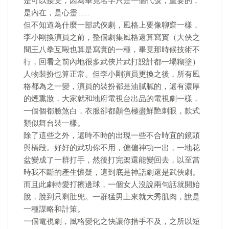
是可以接受，因為畢竟名字只是一個代號，重要的，
是內在，是心靈……..
但不知道為什麼一部武俠劇，風格上要像聊齋一樣，
李小剛換演員之前，整個劇集風格還算寫實（大俠之
間王八拳互毆也算是寫實的一種，畢竟那時候技術不
行，回看之前內地很多武俠片武打設計都一塌糊塗）
人物裝扮也算正常。但李小剛演員更換之後，所有風
格都為之一變，演員的裝扮都是油膩膩的，還有濃厚
的煙熏妝，大家就和地府電視台出品的電視劇一樣，
一個個都臉煞白，衣服卻都顏色極盡鮮艷刺眼，款式
類似舞台裝一樣。
除了這些之外，還時不時的出現一些不合時宜的鏡頭
與橋段。好好的武功你不用，偏偏神功一出，一地花
盆變成了一群打手，然後打完架還能變回去，以至當
時我不斷的產生懷疑，這到底是神話劇還是武俠劇。
而且此劇特愛打擦邊球，一個女人沒說兩句話就開始
脫，脫到只剩肚兜。一群猛男上來就大秀肌肉，說是
一種謀略和計策。
一個電視劇，風格變化之快讓你措手不及，之所以短