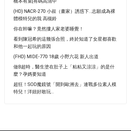
橋本有菜[有碼高清中
(HD) NACR-270 小叔（畫家）誘惑下…志願成為裸
體模特兒的我 高槻鈴
你在幹嘛？竟然摟人家老婆睡覺！
看到陳冠希的這幾張合照，終於知道了女星都喜歡
和他一起玩的原因
(FHD) MIDE-770 18歲 小野六花 新人出道
做B超時，醫生塗在肚子上「粘粘又涼涼」的是什
麼？孕媽要知道
超狂！SOD魔鏡號「開到歐洲去」連戰多位素人模
特兒！洋妞好敢玩…