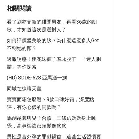
相關閱讀
看了劉亦菲新的緋聞男友，再看36歲的胡
歌，才知道這次是選對人了
如何評價孟美岐的臉？為什麼這麼多人get
不到她的顏？
過激誘惑！櫻花妹褲子羞恥脫了 「迷人胴
體」等你探索
(HD) SDDE-628 亞馬遜一族
同城在線聊天室
寶寶面霜怎麼選？9款口碑好霜，深度點
評，有你心儀的同款嗎？
馬劍越曬與兒子合照，三條趴媽媽身上睡
覺，高鼻樑濃密頭髮像爸爸
男性是宮外孕的罪魁禍首，這些生活習慣要