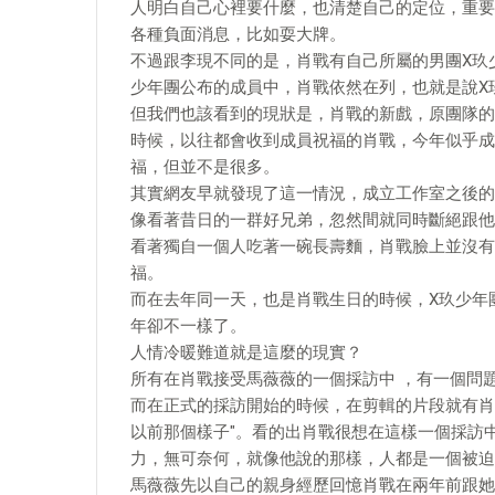
人明白自己心裡要什麼，也清楚自己的定位，重要
各種負面消息，比如耍大牌。
不過跟李現不同的是，肖戰有自己所屬的男團X玖
少年團公布的成員中，肖戰依然在列，也就是說X
但我們也該看到的現狀是，肖戰的新戲，原團隊的
時候，以往都會收到成員祝福的肖戰，今年似乎成
福，但並不是很多。
其實網友早就發現了這一情況，成立工作室之後的
像看著昔日的一群好兄弟，忽然間就同時斷絕跟他
看著獨自一個人吃著一碗長壽麵，肖戰臉上並沒有
福。
而在去年同一天，也是肖戰生日的時候，X玖少年
年卻不一樣了。
人情冷暖難道就是這麼的現實？
所有在肖戰接受馬薇薇的一個採訪中 ，有一個問
而在正式的採訪開始的時候，在剪輯的片段就有肖
以前那個樣子"。看的出肖戰很想在這樣一個採訪
力，無可奈何，就像他說的那樣，人都是一個被迫
馬薇薇先以自己的親身經歷回憶肖戰在兩年前跟她