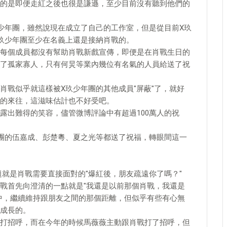
的是即便走紅之後也很是謙遜，至少目前沒有聽到他們的
少年團，雖然說現在成立了自己的工作室，但是從目前X玖
玖少年團至少在名義上還是接納肖戰的。
每個成員都沒有幫助肖戰新戲宣傳，即便是在肖戰生日的
了孤家寡人，只有何炅等業內幾位有名氣的人員給送了祝
肖戰似乎就這樣被X玖少年團的其他成員"屏蔽"了，就好
的來往，這滋味估計也不好受吧。
露出難得的笑容，儘管微博評論中有超過100萬人的祝
團的伍嘉成、彭楚粵、夏之光等都送了祝福，轉眼間這一
題就是肖戰需要直接面對的"爆紅後，朋友疏遠你了嗎？"
戰首先向澄清的一點就是"我還是以前那個肖戰，我還是
中，繼續維持跟朋友之間的那個距離，但似乎有些有心無
成長的。
打招呼，而在今年的時候馬薇薇主動跟肖戰打了招呼，但