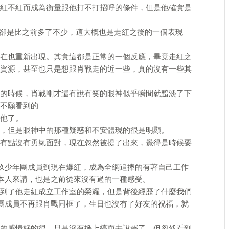
紅不紅而成為衡量跟他打不打招呼的條件，但是他確實是
人卻是比之前多了不少，這大概也是走紅之後的一個表現
在也重新出現。其實這都是正常的一個反應，畢竟走紅之
資源，甚至也只是想跟肖戰走的近一些，真的沒有一些其
的時候，肖戰剛才還有說有笑的眼神似乎瞬間就黯淡了下
不願看到的
他了。
，但是眼神中的那種疑惑和不安體現的很是明顯。
有點沒有勇氣面對，現在忽然被提了出來，覺得是時候要
玖少年團成員到現在爆紅，成為全網追捧的有著自己工作
本人來講，也是之前從來沒有過的一種感受。
到了他走紅成立工作室的榮耀，但是背後經歷了什麼我們
團成員不再跟肖戰同框了，生日也沒有了好友的祝福，就
的感情好的很，只是沒有擺上檯面去說罷了，但忽然看到