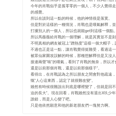
今年的肖戰似乎是孤零零的一個人，不少人覺得走
的感覺。
所以在談到這一點的時候，他的神情很是落寞。
但是對於這樣的一種情況，肖戰也是嘆氣解釋，並
打擾別人的一個人，所以也就能get到這樣一個點
所以馬薇薇給肖戰的一個理解，就是其實並不是刻
不明真相的網友被冠上"蹭熱度"這樣一個大帽子，
不過也正是這一點，讓肖戰覺得挺難受，看過這一
被眾仙家圍攻誤解的時候，那種想解釋但是又沒人
接連兩聲"唉"的嘆氣，看到了肖戰的無奈，所以
還是以前那個肖戰，還是以前那個樣子"。
看得出，在肖戰認為之所以朋友之間會對他疏遠，
慨"人心這東西，認定了就很難改變"。
雖然有時候很難說出到底是哪裡變了，但就是回不
迫的長大"。現在回看，肖戰雖然沒有退出X玖少年
誰錯，而是人心變了吧。
只是他依然願意和他的新老朋友們一塊努力啊。