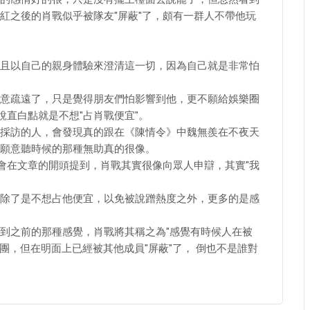
紅之後的肖戰似乎被隊友"屏蔽"了，頗有一群人不帶他玩
且以自己的親身體驗來澄清這一切，因為自己就是非常怕
。
意疏遠了，只是覺得朋友們怕影響到他，更不願給娛樂圈
說直白點就是不想"占肖戰便宜"。
採訪的人，會發現真的跟在《陳情令》中魏無羨在不夜天
願意聽時候的那種無助真的很像。
才會在文章的開頭提到，肖戰其實很像向眾人申辯，其實"我
除了是不想占他便宜，以免被說蹭熱度之外，更多的是感
到之前的那種感覺，肖戰將其稱之為"感覺有時候人在被
團，但在明面上已經被其他成員"屏蔽"了， 倒也不是誰對