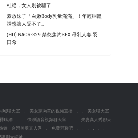
杜絕，女人別被騙了
豪放妹子「白嫩Body乳量滿滿」！年輕胴體
誘惑讓人受不了...
(HD) NACR-329 禁慾焦灼SEX 母乳人妻 羽
田希
同城聊天室
.
美女穿胸罩的視頻直播
.
.
美女聊天室
費裸聊網
.
.
快聊語音視頻聊天室
.
.
夫妻真人秀聊天
熱舞
台灣美腿真人秀
.
免費群聊吧
.
.
.
.
.
.
.
視訊聊天網址