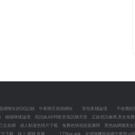
題網聊女的QQ記錄
午夜聊天視頻網站
.
背包客棧論壇
.
不收費的
頻
碰碰咪咪論壇
視訊妹,6699影音視訊聊天室
正妹視訊麻將,美女免
己交友網
成人動漫色情片下載
兔費色情視頻直播間
黑色絲網襪美女
3官方下載
線上 裸聊 直播
.
.
173live apk
全球隨機視頻網怎麼用,ut