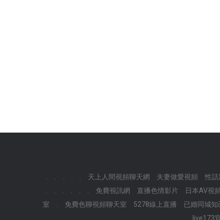
.
.
.
.
.
天上人間視頻聊天網
夫妻做愛視頻
性話
.
.
.
.
.
.
免費視訊網
直播色情影片
日本AV視
室
.
免費色聊視頻聊天室
5278線上直播
已婚同城知
.
live17