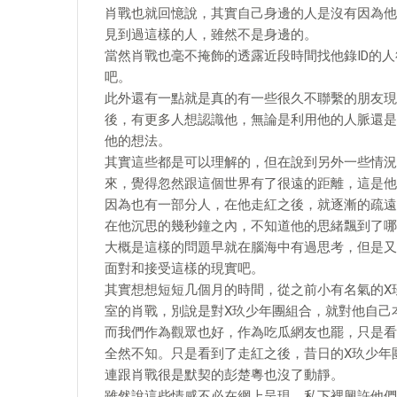
肖戰也就回憶說，其實自己身邊的人是沒有因為他
見到過這樣的人，雖然不是身邊的。
當然肖戰也毫不掩飾的透露近段時間找他錄ID的
吧。
此外還有一點就是真的有一些很久不聯繫的朋友現
後，有更多人想認識他，無論是利用他的人脈還是
他的想法。
其實這些都是可以理解的，但在說到另外一些情況
來，覺得忽然跟這個世界有了很遠的距離，這是他
因為也有一部分人，在他走紅之後，就逐漸的疏遠
在他沉思的幾秒鐘之內，不知道他的思緒飄到了哪
大概是這樣的問題早就在腦海中有過思考，但是又
面對和接受這樣的現實吧。
其實想想短短几個月的時間，從之前小有名氣的X
室的肖戰，別說是對X玖少年團組合，就對他自己
而我們作為觀眾也好，作為吃瓜網友也罷，只是看
全然不知。只是看到了走紅之後，昔日的X玖少年
連跟肖戰很是默契的彭楚粵也沒了動靜。
雖然說這些情感不必在網上呈現，私下裡興許他們