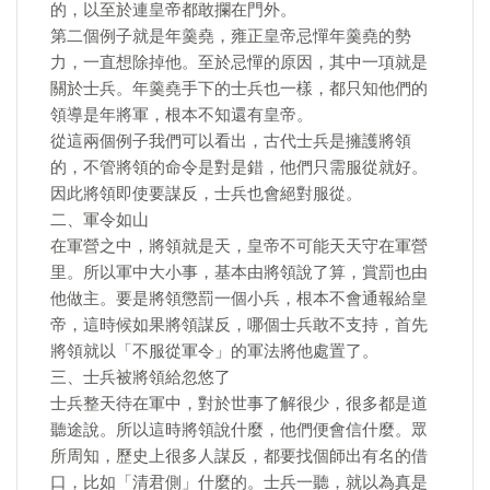
的，以至於連皇帝都敢攔在門外。
第二個例子就是年羹堯，雍正皇帝忌憚年羹堯的勢
力，一直想除掉他。至於忌憚的原因，其中一項就是
關於士兵。年羹堯手下的士兵也一樣，都只知他們的
領導是年將軍，根本不知還有皇帝。
從這兩個例子我們可以看出，古代士兵是擁護將領
的，不管將領的命令是對是錯，他們只需服從就好。
因此將領即使要謀反，士兵也會絕對服從。
二、軍令如山
在軍營之中，將領就是天，皇帝不可能天天守在軍營
里。所以軍中大小事，基本由將領說了算，賞罰也由
他做主。要是將領懲罰一個小兵，根本不會通報給皇
帝，這時候如果將領謀反，哪個士兵敢不支持，首先
將領就以「不服從軍令」的軍法將他處置了。
三、士兵被將領給忽悠了
士兵整天待在軍中，對於世事了解很少，很多都是道
聽途說。所以這時將領說什麼，他們便會信什麼。眾
所周知，歷史上很多人謀反，都要找個師出有名的借
口，比如「清君側」什麼的。士兵一聽，就以為真是