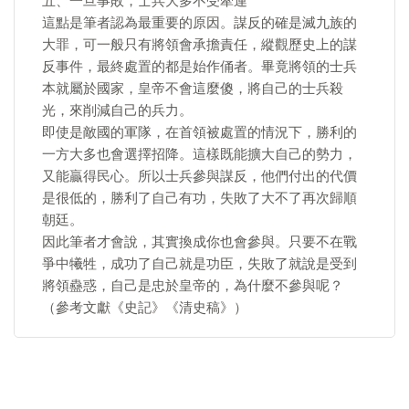
五、一旦事敗，士兵大多不受牽連
這點是筆者認為最重要的原因。謀反的確是滅九族的
大罪，可一般只有將領會承擔責任，縱觀歷史上的謀
反事件，最終處置的都是始作俑者。畢竟將領的士兵
本就屬於國家，皇帝不會這麼傻，將自己的士兵殺
光，來削減自己的兵力。
即使是敵國的軍隊，在首領被處置的情況下，勝利的
一方大多也會選擇招降。這樣既能擴大自己的勢力，
又能贏得民心。所以士兵參與謀反，他們付出的代價
是很低的，勝利了自己有功，失敗了大不了再次歸順
朝廷。
因此筆者才會說，其實換成你也會參與。只要不在戰
爭中犧牲，成功了自己就是功臣，失敗了就說是受到
將領蠱惑，自己是忠於皇帝的，為什麼不參與呢？
（參考文獻《史記》《清史稿》）