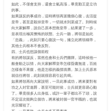
如此，不僅會支持，還會士氣高漲，畢竟勤王是立功
的事。
如果謀反的事成功，這時將領再派幾個心腹，去活捉
皇帝，甚至是殺掉皇帝，一切就水到渠成了。到時候
向大家解釋，說自己原本想救皇帝，結果遲了一步，
並表現出極其懊悔的狀態。士兵一聽，將領是如此
「忠義」，此刻只要心腹說一句，擁立此將領稱帝，
其他士兵根本不會反對。
四、士兵也想謀個前程
有的將領謀反，當然也會和士兵們攤牌。這時候他一
般會動之以情，向大家解釋皇帝怎樣昏庸無道，百姓
怎樣食不果腹，他是怎樣的義憤填膺。加上士兵原本
就信任將領，此刻就很容易引起共鳴。
如果將領再向大家說明，一旦此事成功，將來要對有
功之人封官進爵，甚至可能封侯，士兵就更容易心動
了。畢竟很多人出身低，或許一輩子都出不了頭，說
不定這次能夠立個功，將來被封個一官半職的，也就
光宗耀祖了。