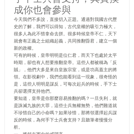
成你也會參與
今天我們不多說，直接切入正題。通過對我國古代歷
史的了解，我們可以得知，古代皇權的吸引力極大，
很多人為此不惜拿命去拼。很多時候皇帝不仁，天下
就會有正義之士組織起義，共同推翻昏君，建立一個
新的政權。
可有的時候，皇帝明明是位仁君，而天下也處於太平
時期，卻也有人想要推翻皇帝。這些人都被稱為「反
賊」，他們大多是來自皇族宗室，或是功高蓋主的將
領。在影視劇中，我們也能看到這一現象，很奇怪的
是，這些人明明是謀反，可每次起兵的時候，手下士
兵卻選擇支持他們。
要知道，皇帝是你那麼容易推翻的嗎？一旦失利，就
是誅滅九族的大罪，這些士兵無權無勢，他們難道就
不珍惜自己的小命嗎？如果珍惜，那將領選擇起兵謀
反的時候，為何手下士兵會支持？且聽筆者慢慢分
析。