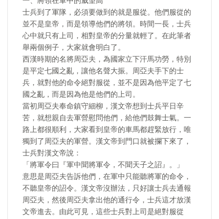
一、將領在軍中的威望高
士兵到了軍隊，必須要做到的就是服從。他們服從的
並不是皇帝，而是領導他們的將領。時間一長，士兵
心中就只有上司，相對皇帝的分量就輕了。在此筆者
舉兩個例子，大家就會明白了。
西漢時期的名將周亞夫，為國家立下汗馬功勞，特別
是平定七國之亂，讓他名聲大振。周亞夫手下的士
兵，就對他的命令絕對服從，並不是因為他平定了七
國之亂，而是因為他是他們的上司。
當初周亞夫奉命鎮守細柳，漢文帝想到士兵平日辛
苦，就想親自去軍營慰問他們，給他們鼓舞士氣。一
路上都很順利，大家看到皇帝的車馬都趕緊放行，唯
獨到了周亞夫的軍營。漢文帝到門口就被攔下來了，
士兵對漢文帝說：
「將軍令曰『軍中聞將軍令，不聞天子之詔』。」
意思是周亞夫告訴他們，在軍中只能聽將軍的命令，
不聽皇帝的詔令。漢文帝沒辦法，只好讓士兵去通報
周亞夫，然後周亞夫拿出他的通行令，士兵這才放漢
文帝進去。由此可見，這些士兵對上司是絕對服從