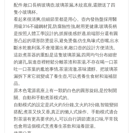
配件:敞口長柄玻璃壺,玻璃茶漏,木紋底座,還贈送了四
隻小玻璃杯。
看起來很清爽,但細節里都是用心。壺內發熱盤採用醫
用級316不鏽鋼材質,防腐蝕性強,耐用更健康;玻璃長柄
是按照人體工學設計的,抓握後感舒適,前端部分還有圓
形凸起的環形防燙提示,避免燙傷;仿生鳥喙式壺嘴,出水
斷水乾脆利落,不會潑灑出來;敞口壺的設計方便清洗。
這款煮茶器的重點是這隻玻璃茶漏,四周均勻分布細密
的濾孔,裝進壺裡輕鬆分離茶渣和茶湯,不存在喝一口茶
吐一口茶葉的尷尬事情,茶湯清澈,茶味濃醇。把玻璃茶
漏拆下來它就變成了養生壺,可以煮養生食材和滋補甜
品。
原木色電源底座上有一顆奶白色的圓形旋鈕,是控制開
關、自動和手動煮茶模式的。
自動模式的設定是武火約5分鐘,文火約3分鐘,智能變頻
搭配,煮茶又快又香,真正的懶人式操作。手動模式適合
對茶湯有更高要求的人,可以自行調節濃淡口味,平常我
也會用這個模式烹煮養生茶飲和滋養甜湯。