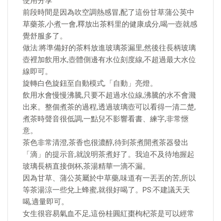
使用分享
前段時間是因為吹空調熱感冒,配了這份甘草蒲公英中
草藥茶,小煮一會,釋放出茶料里的健康成分,喝一壺就感
覺舒服多了。
做法:將準備好的茶料放進玻璃茶漏里,然後往長柄玻璃
壺裡加飲用水,壺體側邊有水位刻度線,不超過最大水位
線即可。
旋轉白色旋鈕至自動模式,「自動」亮燈。
飲用水會慢慢沸騰,只要不超過水位線,沸騰的水不會濺
出來。整個煮茶的過程,透過玻璃壺可以看得一清二楚,
煮茶時聲音很低調,一點兒不影響看書、練字,非常愜
意。
茶色非常清澄,茶香也很濃醇,待到茶煮開煮茶器發出
「滴」的提示音,就說明茶煮好了。我迫不及待地握起
玻璃長柄直接倒杯,茶湯精華一滴不漏。
因為甘草、蒲公英屬於中草藥,味道有一丟丟的苦,所以
等茶湯涼一些兌上蜂蜜,就很好喝了。PS:不建議天天
喝,適量即可。
女生很容易氣血不足,這份桂圓紅棗枸杞茶是可以經常