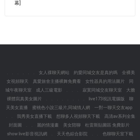
幕]
.
.
.
.
.
.
女人祼聊天網站
約愛同城交友是真的嗎
全裸美
女視頻聊天
真愛旅舍主播裸舞免費看
女性器具的用法圖片
同
城午夜聊天室
成人三級電影
.
.
.
寂寞同城交友聊天室
大膽
裸體寫真美女圖片
.
.
.
.
.
.
.
.
live173視訊電腦版
聊
天美女直播
蜜桃色小說三級片,同城情人網
一對一聊天交友app
.
.
我秀美女直播下載
想聊多人視頻聊天下載
高清av系列全集
封面圖
.
.
麗的情漫畫
美女陪聊
杜雷斯貼圖區 免費影片
show live影音視訊網
.
天天色綜合影院
.
.
色聊聊天室下載