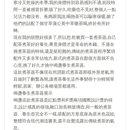
寒冷又乾燥的冬季,我的身體特別容易感到不適,前段時
間一直被感冒折磨,咳了好久,吃藥也不見好,整個人一點
兒活力都沒有。爸媽跟我說,喝熱茶可以驅寒保暖,聽了
他們的話配了個甘草蒲公英中草藥茶喝,終於有所好
轉。
現在我的狀態好很多了,所以想,乾脆買一套煮茶器,自己
配茶煮茶好好養生,畢竟身體才是革命的本錢。不過在
挑煮茶器的時候,還是挺犯難的,傳統的煮茶器程序繁瑣
配件又多非常佔地方,新式的煮茶器在顏值方面就不合
心意,挑了好久才挑中鳴盞養生煮茶器。
這款煮茶器不像現在所謂新式煮茶器那樣外形老氣,而
且做到了刪繁為簡,讓煮茶養生這件事變得十分輕簡單
輕鬆,居家、辦公各種場景都適用。
鳴盞養生煮茶器展示
鳴盞這款煮茶器是紅點獎和IF獎兩項國際設計獎的得
主,設計感真的很強,敞口加長柄玻璃壺,與一般的煮茶
器、養生壺完全不一樣,搭配的方形底座為原木色花紋,
整體符合現代潮流審美,還不自覺流露出傳統煮茶的氣
息。