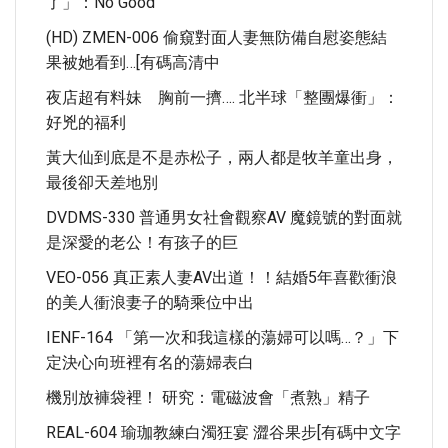
了」：no Good
(HD) ZMEN-006 偷窺對面人妻無防備自慰姿態結
果被她看到…[有碼高清中
夜店超有料妹 胸前一擠…. 北半球「整團爆衝」：
好兇的福利
黃大仙到底是不是赤松子，兩人都是牧羊童出身，
最後卻天差地別
DVDMS-330 普通男女社會觀察AV 魔鏡號的對面就
是深愛的老公！有孩子的巨
VEO-056 真正素人妻AV出道！！結婚5年喜歡衝浪
的美人衝浪妻子的騎乘位中出
IENF-164 「第一次和我這樣的蕩婦可以嗎…？」下
定決心向班裡有名的蕩婦表白
機別放褲袋裡！ 研究：電磁波會「煮熟」精子
REAL-604 瑜珈教練白濁狂宴 澀谷果步[有碼中文字