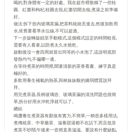
喝的,對身體有一定的好處。我在超市裡散稱了一些桂
圓、紅棗和枸杞,桂圓去殼,紅棗切開去核,煮湯之前準備
好。
做法:拆下壺內玻璃茶漏,把茶料統統丟進去,然後加飲用
水,依舊要看準水位線,不可以超過。
下一步旋轉旋鈕至手動模式,這個模式設定的時間較長,
需要有人看著,以防煮太久水燒乾。
啟動後沒一會四周就冒出同等的小水泡了,這說明底部
發熱均勻,不偏哪一邊。
在等待煮茶的時間裡,聞著清新的茶香看書、練字真是
極好的。
多飲用養生補氣的熱茶,與林妹妹般的嬌弱體質說拜
拜。
用完煮茶器,長柄玻璃壺、玻璃茶漏的清洗問題也很簡
單,拆分好用水沖乾淨就可以了。
總結
鳴盞養生煮茶器有顏值有實力,不簡單,一柄壺多樣用法,
煮傳統茶、中草藥茶、滋養甜湯都不在話下,而且低音
煮茶不吵鬧,午後來一壺簡直美滋滋。要說有什麼缺點,