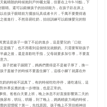
天氣晴朗的時候抱到戶外曬太陽，但要在上午9-10點，下
直射眼睛。還可以鍛煉孩子的抬頭能力，在孩子趴在床上
以在孩子眼睛前方擺放玩具或者卡片，千萬不要覺得過
之後進行，不然容易吐奶，抬頭訓練可以鍛煉嬰兒的頸
。其實這是孩子一個了不起的進步，這是嬰兒的「口欲
定是餓了，也不用看到這個情況就餵奶。只需要幫助孩子
半歲之後，還是喜歡吃手指，父母就要多加引導，不要直
意力。
子。孩子把被子踢開了，媽媽們覺得是不是被子厚了，換一
孩子蓋被子的時候不要蓋住腳丫，這樣小腳丫就露在外
子吃奶的時候不認真了，有的時候吃吃停停，邊吃邊玩，這
對外界反應的進一步增強，也是正常的。
的事情。爸爸白天要上班，晚上休息不好直接影響第二天的
換尿布，哄玩，哄睡，到了晚上，媽媽精疲力竭的時候，
覺的習慣呢？第一，先找原因。孩子晚上不哭但精神頭