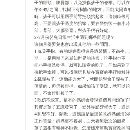
子的脖頸，腰臀部，以免損傷孩子的脊椎。可以在
午3-4點之間，找樹下有樹蔭的地方，不能太陽
時，孩子可以用兩手前臂把頭抬起來，這個時候可
高，不要讓孩子過度的抬頭，要在餵奶後一個小時
部，背部，大腦發育，對孩子很有好處。
2-3月份嬰兒日常生活中遇到哪些問題呢？
這個月份嬰兒也會出現其他的一些問題。
1.吮吸手指。有的媽媽覺得這是壞習慣，不衛生
期」，是用嘴巴來感知世界的時候，吃手指也不一
把小手擦洗乾淨，就可以隨意的吃了，但如果到了
接把手拿掉，可以找個玩具放在寶寶的手裡轉移注
2.亂踢被子。運動能力大了，就開始學會了踢被
個薄的，但仍被蹬掉。如果怕孩子受涼，就可以給
面，不會蹬到被子了。
3.吃奶不認真。還有的媽媽會發現這個月開始孩
其實是孩子五識發育了，受外界影響就大了，這是
4.睡覺不好。鬧覺，這應該是最讓爸爸媽媽崩潰
工作質量；媽媽更不容易，白天要無數次的餵奶，
孩子還很有精神不睡覺。怎麼樣來幫助寶寶改掉鬧