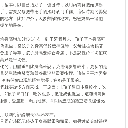
，基本可以自己抬頭了，俯卧時可以用兩前臂把頭撐起
手，需要父母把帶把手的搖鈴放到手裡。這個時期的嬰兒
的地方，比如戶外，人多熱鬧的地方。爸爸媽媽一逗他，
媽笑的最多。
均身高增加3厘米左右，到了這個月末，孩子基本身高可
較為嚴重，當孩子的身高低於標準值時，父母往往會很著
合適了等等，孩子身高要綜合考慮，不是說低於平均值就
高只是平均值。
化的，但體重相比身高來說，受遺傳影響較小，更多的是
量嬰兒體格發育和營養狀況的重要指標。這個月平均嬰兒
的，有時候會出現跳躍性增長，這都是正常的。
們就要從多方面來找一下原因：1.孩子胃口本身較小，吃
。2.孩子胃口好，吃的也多，但吐奶也嚴重，這種情況男
睡覺，愛運動，精力旺盛。4.疾病造成的體重增長緩慢比
月頭圍可評論增長2厘米左右。
月固定時間記錄孩子身高體重和頭圍。如果數值偏離得很