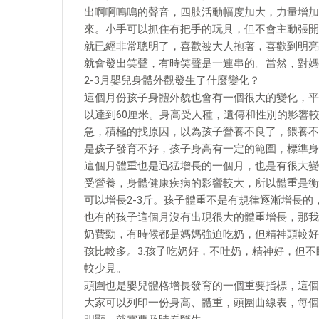
出啊啊嗚嗚的聲音，四肢活動幅度加大，力量增加
來。小手可以抓住有把手的玩具，但不會主動張開
就已經非常聰明了，喜歡被大人抱著，喜歡到明亮
就會發出笑聲，有時笑聲是一連串的。當然，對媽
2-3月嬰兒身體外觀發生了什麼變化？
這個月份孩子身體外貌也會有一個很大的變化，平
以達到60厘米。身高受人種，遺傳和性別的影響
急，積極的找原因，以為孩子營養不良了，餵養不
是孩子發育不好，孩子身高有一定的範圍，標準身
這個月體重也是迅猛增長的一個月，也是有很大變
受營養，身體健康疾病的影響較大，所以體重是衡
可以增長2-3斤。孩子體重不是有規律逐漸增長
也有的孩子這個月沒有出現很大的體重增長，那我
奶費勁，有時候都是媽媽強迫吃奶，但精神頭較好
孩比較多。3.孩子吃奶好，不吐奶，精神好，但不
較少見。
頭圍也是嬰兒體格增長發育的一個重要指標，這個
大家可以列印一份身高、體重，頭圍曲線表，每個