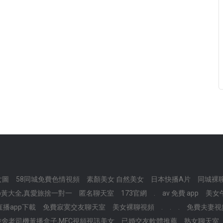
女圖
58同城免費色情視頻
素顏美女 自然美女
日本快播A片
同城裸
pp黃大全,真愛旅捨一對一
匿名聊天室
173官網
.
av 免費 app
美女
播app下載
免費寂寞交友聊天室
美女裸聊視頻
.
.
.
免費夫妻視
舍老司機黃播盒子,MFC視頻視訊美女
已婚交友軟體推薦
熟女聊天室