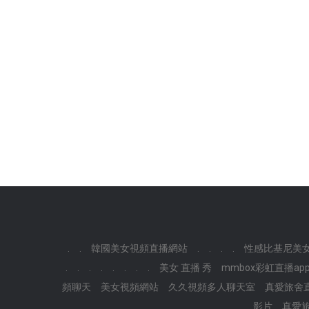
.
.
韓國美女視頻直播網站
.
.
.
.
性感比基尼美
.
.
.
.
.
.
.
.
美女 直播 秀
mmbox彩虹直播a
頻聊天
美女視頻網站
久久視頻多人聊天室
真愛旅舍直
影片
真愛旅