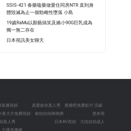
SSIS-421 春藥嗑藥做愛住同房NTR 直到身
體毀滅為止一個勁雌性墮落 小島
19歲RaMu以顏藝搞笑及嬌小90G巨乳成為
獨一無二存在
日本視訊美女聊天
聊直播視頻
.
.
真愛旅舍真人秀
鴛鴦吧免費影片 浣腸
午夜大片免費視頻
偷拍自拍咪咪網
.
.
.
.
.
悠米視
頻真人秀
.
.
.
.
.
.
.
日本AV視頻
大陸自拍成人
主播直播網