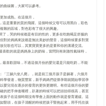
的曲線圖，大家可以參考。
更加成熟。在這個月，
了，這是重要的質的飛躍。這個時候父母可以用黑白，彩色
複雜的區域，對色彩有了很大的興趣。
大哭了，哭的時候都是有目的性的，更多在吃飽喝足舒服的
但對於媽媽來說都是無比美妙的聲音，這個時候要多對寶
放兒歌也可以，其實寶寶更多的是要和你的溝通交流。
，最喜歡的就是媽媽身上的奶味，當問到有刺激性氣味時，
道，最喜歡甜味，不過這個月份的嬰兒還是只能吃奶，不能
說：「三躺六坐八爬」，就是前三個月孩子是躺著，六個月
科學發達，物質豐富，新手媽媽們從懷孕期就開始學習孕
以嬰兒現在逐步的發育的更快更聰明。有些這個月份的嬰
確的把手伸進嘴裡，趴著的時候可以把頭抬得很高，甚至
表孩子在這個時期沒有學會上面的動作就是發育遲緩。這
如豎頭，在孩子清醒的時候把孩子豎抱起來，用手托住孩