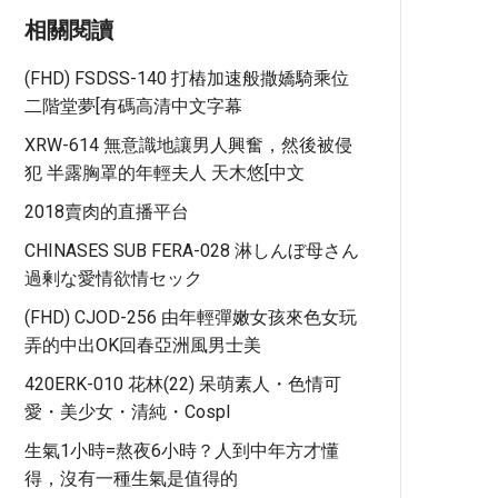
相關閱讀
(FHD) FSDSS-140 打樁加速般撒嬌騎乘位
二階堂夢[有碼高清中文字幕
XRW-614 無意識地讓男人興奮，然後被侵
犯 半露胸罩的年輕夫人 天木悠[中文
2018賣肉的直播平台
CHINASES SUB FERA-028 淋しんぼ母さん
過剰な愛情欲情セック
(FHD) CJOD-256 由年輕彈嫩女孩來色女玩
弄的中出OK回春亞洲風男士美
420ERK-010 花林(22) 呆萌素人・色情可
愛・美少女・清純・cospl
生氣1小時=熬夜6小時？人到中年方才懂
得，沒有一種生氣是值得的