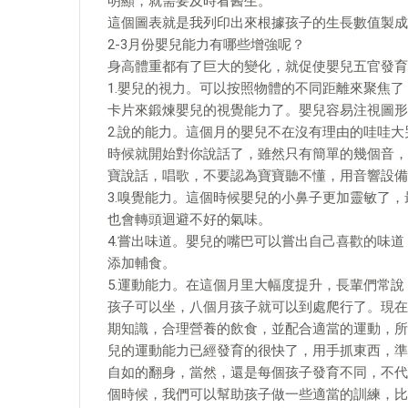
明顯，就需要及時看醫生。
這個圖表就是我列印出來根據孩子的生長數值製成
2-3月份嬰兒能力有哪些增強呢？
身高體重都有了巨大的變化，就促使嬰兒五官發育
1.嬰兒的視力。可以按照物體的不同距離來聚焦
卡片來鍛煉嬰兒的視覺能力了。嬰兒容易注視圖形
2.說的能力。這個月的嬰兒不在沒有理由的哇哇
時候就開始對你說話了，雖然只有簡單的幾個音，
寶說話，唱歌，不要認為寶寶聽不懂，用音響設備
3.嗅覺能力。這個時候嬰兒的小鼻子更加靈敏了
也會轉頭迴避不好的氣味。
4.嘗出味道。嬰兒的嘴巴可以嘗出自己喜歡的味
添加輔食。
5.運動能力。在這個月里大幅度提升，長輩們常
孩子可以坐，八個月孩子就可以到處爬行了。現在
期知識，合理營養的飲食，並配合適當的運動，所
兒的運動能力已經發育的很快了，用手抓東西，準
自如的翻身，當然，還是每個孩子發育不同，不代
個時候，我們可以幫助孩子做一些適當的訓練，比