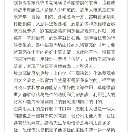
候有沒有家長或者老師講過草船借箭的故事，這種成
語故事應該是大多數人都知道的。故事大概就是在東
漢末年，曹操、劉備、孫權各為一方。當時曹操剛剛
打敗劉備，又派兵進攻孫權，於是劉備和孫權聯合起
來抵抗曹操。劉備派諸葛亮到孫權那裡幫助作戰。諸
葛亮「草船借箭」的故事就是在孫、劉聯合抗曹的時
候發生的。書中描寫周瑜由於妒忌諸葛亮的才幹，要
諸葛亮在十天內造好十萬支箭，以此陷害他。諸葛亮
同周瑜鬥智，用妙計向曹操「借箭」，挫敗了周瑜的
暗算，表現了諸葛亮有膽有識，才智過人。
故事屬於歷史典故，出自於《三國演義》作為我國的
四大名著之一影響力自然是不需要我多說的，裡面的
各種典故和故事都能給人很好的引導作用。草船借箭
世人都歌頌諸葛先生的聰明和足智多謀，利用別人的
財富和能力來緩解自己的窘境達到自己的目的。
企業用人用的是什麼？才能啊！怎麼用人也是一個大
問題也是一個有學問的問題。善於利用他人者，往往
具有領袖氣質。諸葛先生草船借箭是再利用曹操多
疑，他僅僅只是把握了他多疑的秉性不費一兵一卒捲