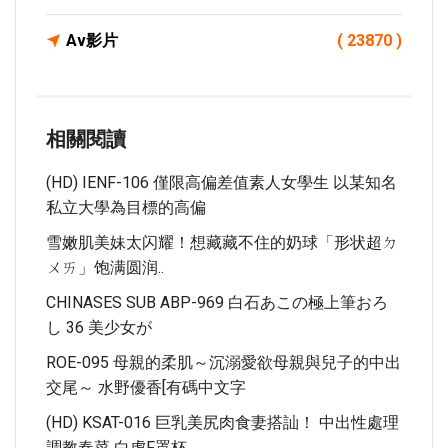
Av影片
( 23870 )
相關閱讀
(HD) IENF-106 僅限高偏差值素人女學生 以某知名
私立大學為目標的高偏
雪嫩肌美妹太闪耀！想藏藏不住的奶球「形状超ㄉ
ㄨㄞ」饱满圆润..
CHINASES SUB ABP-969 白石あこの極上筆おろ
し 36 美少女が
ROE-095 母親的柔肌～沉溺愛欲母親與兒子的中出
交尾～ 水野優香[有碼中文字
(HD) KSAT-016 巨乳美尻肉食妻搭訕！ 中出性處理
調教春菜 白虎F罩杯