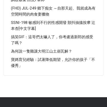
(FHD) JUL-249 鄉下痴女 ～自那天起、我就成為有
空閒時間的肉食妻獵物
SSNI-198 敏感到不行的性感開發 顫抖抽搐按摩 辻
本杏[中文字幕]
搞笑GIF：這哥們太嚇人了，你考慮過新郎的感受
了嗎？
為何說一隻雞讓大明江山土崩瓦解？
寶媽育兒經驗：試著降低期望，允許你的孩子「不
優秀」